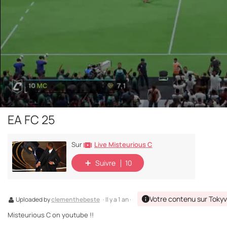
EA FC 25
Live Misteurious C
Sur
Suivre
10
Votre contenu sur Toky
Uploaded by
clementhebeste
· Il y a 1 an ·
Misteurious C on youtube !!