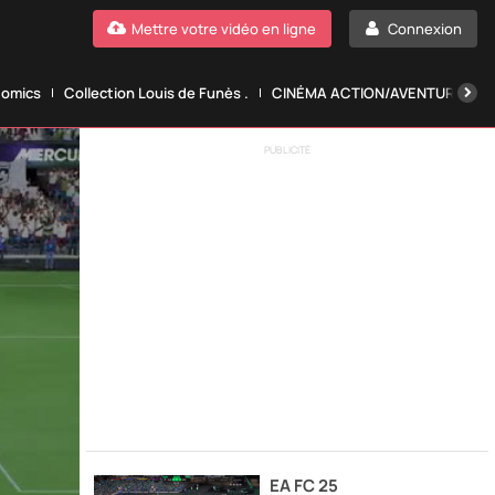
Mettre votre vidéo en ligne
Connexion
Comics
Collection Louis de Funès .
CINÉMA ACTION/AVENTURE.
PUBLICITÉ
EA FC 25