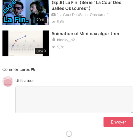
(Ep.8) La Fin. (Série "La Cour Des
Salles Obscures".)
"La Cour Des Salles Obscures."
20:01
5,6k
Animation of Minimax algorithm
blacky_d2
5,7k
01:49
Commentaires
Utilisateur