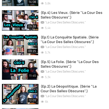
14:08
5,8k
(Ep.4) Les Vieux. (Série "La Cour Des
Salles Obscures".)
"La Cour Des Salles Obscures."
09:38
5,4k
(Ep.1) La Conquête Spatiale. (Série
"La Cour Des Salles Obscures".)
"La Cour Des Salles Obscures."
09:25
5,7k
(Ep.5) La Folie. (Série "La Cour Des
Salles Obscures".)
"La Cour Des Salles Obscures."
11:45
5,3k
(Ep.2) La Géopolitique. (Série "La
Cour Des Salles Obscures".)
"La Cour Des Salles Obscures."
12:09
6k