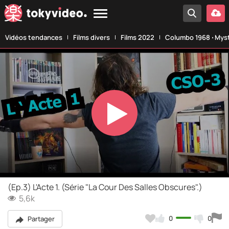
Vidéos tendances
Films divers
Films 2022
Columbo 1968 ‧ Myst
Play
Video
(Ep.3) L'Acte 1. (Série "La Cour Des Salles Obscures".)
5,6k
0
0
Partager