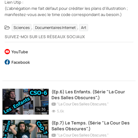
Lien Utip :
(L'abnégation me fait défaut pour créditer les plans d'illustration ;
manifestez-vous avec le time code correspondant au besoin.)
,
,
Sciences
Documentaires Internet
Art
SUIVEZ-MOI SUR LES RÉSEAUX SOCIAUX
YouTube
Facebook
(Ep.6) Les Enfants. (Série "La Cour
Des Salles Obscures".)
"La Cour Des Salles Obscures."
14:36
5,6k
(Ep.7) Le Temps. (Série "La Cour Des
Salles Obscures".)
"La Cour Des Salles Obscures."