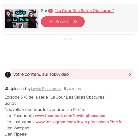
"La Cour Des Salles Obscures."
Sur
Suivre
18
PUBLICITÉ
Votre contenu sur Tokyvideo
Uploaded by
Lewis Pleasance
· Il y a 4 ans ·
Épisode 3 /8 de la série "La Cour Des Salles Obscures."
Script :
Nouvelle vidéo tous les vendredis à 19h45.
Lien Facebook :
www.facebook.com/lewis.pleasance
Lien Instagram :
www.instagram.com/lewis.pleasance/?hl=fr
Lien Wattpad :
Lien Tipeee :