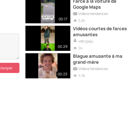
Farce à la voiture de
Google Maps
Vidéos tendances
00:17
5,8k
Vidéos courtes de farces
amusantes
vdrcjijaju
00:29
94
Blague amusante à ma
grand-mère
Vidéos tendances
00:23
5,9k