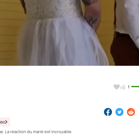
Video
1
deo
ge. La réaction du marié est incroyable.