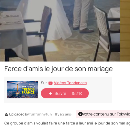
Farce d'amis le jour de son mariage
Vidéos Tendances
Sur
Suivre
152,1K
Votre contenu sur Tokyvi
Uploaded by
funfunnyfun
· Il y a 2 ans ·
Ce groupe d'amis voulait faire une farce à leur ami le jour de son maria