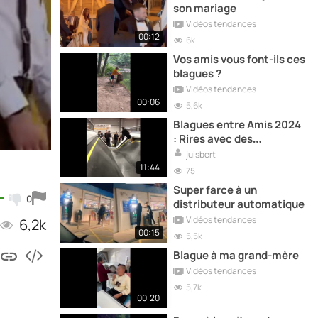
son mariage
Vidéos tendances
00:12
6k
Vos amis vous font-ils ces
blagues ?
Vidéos tendances
00:06
5,6k
Blagues entre Amis 2024
: Rires avec des
Compagnons
juisbert
11:44
75
Super farce à un
0
distributeur automatique
Vidéos tendances
6,2k
00:15
5,5k
Blague à ma grand-mère
Vidéos tendances
5,7k
00:20