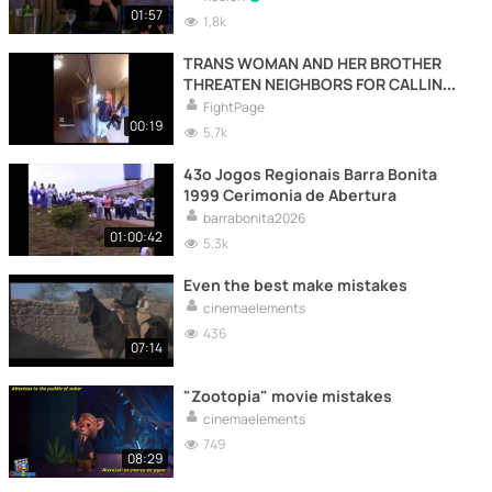
01:57
1,8k
TRANS WOMAN AND HER BROTHER
THREATEN NEIGHBORS FOR CALLING
HER A MALE
FightPage
00:19
5,7k
43º Jogos Regionais Barra Bonita
1999 Cerimonia de Abertura
barrabonita2026
01:00:42
5,3k
Even the best make mistakes
cinemaelements
436
07:14
"Zootopia" movie mistakes
cinemaelements
749
08:29