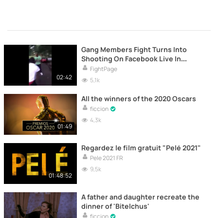
Gang Members Fight Turns Into
Shooting On Facebook Live In
Memphis
FightPage
02:42
5,1k
All the winners of the 2020 Oscars
ficcion
4,3k
01:49
Regardez le film gratuit "Pelé 2021"
Pele 2021 FR
9,5k
01:48:52
A father and daughter recreate the
dinner of 'Bitelchus'
ficcion