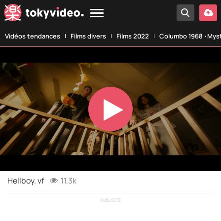
Vidéos tendances
Films divers
Films 2022
Columbo 1968 ‧ Myst
Play
Video
Hellboy. vf
11,3k
PUBLICITÉ