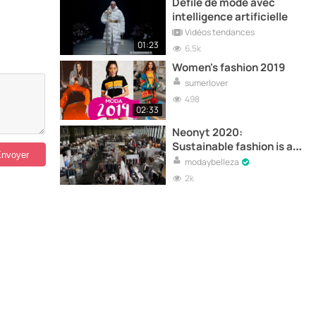
Défilé de mode avec
intelligence artificielle
Vidéos tendances
01:23
6,5k
Women's fashion 2019
sumerlover
498
02:33
Neonyt 2020:
Sustainable fashion is a
trend
modaybelleza
2k