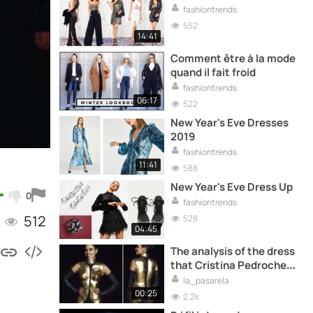
fashiontrends
552
14:41
Comment être à la mode
quand il fait froid
fashiontrends
06:17
522
New Year's Eve Dresses
2019
fashiontrends
11:41
588
New Year's Eve Dress Up
0
fashiontrends
512
528
04:45
The analysis of the dress
that Cristina Pedroche
wore on New Year's Eve
la_pasarela
00:25
2,2k