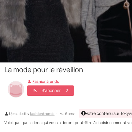
La mode pour le réveillon
Fashiontrends
S'abonner
2
Votre contenu sur Tokyv
Uploaded by
fashiontrends
· Il y a 6 ans ·
Voici quelques idées qui vous aideront peut-être à choisir comment vou