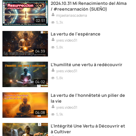
2024.10.31 Mi Renacimiento del Alma
/ #reencarnación (SUEÑO)
mijaelariascadena
02:51
5,3k
La vertu de l'espérance
yves.video31
5,8k
04:39
L'humilité une vertu à redécouvrir
yves.video31
5,8k
04:02
La vertu de l'honnêteté un pilier de
la vie
yves.video31
04:08
5,9k
L'Intégrité Une Vertu à Découvrir et
à Cultiver