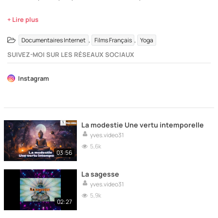
+ Lire plus
,
,
Documentaires Internet
Films Français
Yoga
SUIVEZ-MOI SUR LES RÉSEAUX SOCIAUX
Instagram
La modestie Une vertu intemporelle
yves.video31
5,6k
03:56
La sagesse
yves.video31
5,9k
02:27