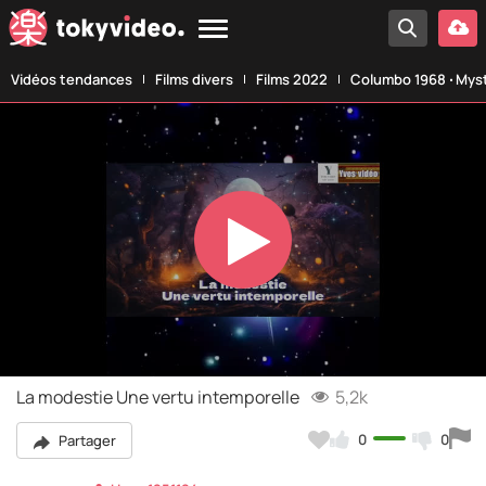
Vidéos tendances
Films divers
Films 2022
Columbo 1968 ‧ Myst
Play
Video
La modestie Une vertu intemporelle
5,2k
0
0
Partager