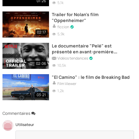
01:26
5,1k
Trailer for Nolan's film
"Oppenheimer"
ficcion
02:17
5,9k
Le documentaire "Pelé" est
présenté en avant-première
aujourd'hui sur Netflix | Bande-
Vidéos tendances
annonce officielle
02:06
10,5k
"El Camino" : le film de Breaking Bad
Film Viewer
1,2k
03:21
Commentaires
Utilisateur