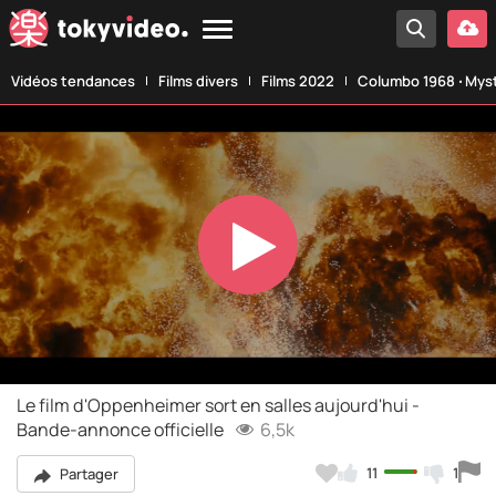
Vidéos tendances
Films divers
Films 2022
Columbo 1968 ‧ Myst
Play
Video
Le film d'Oppenheimer sort en salles aujourd'hui -
Bande-annonce officielle
6,5k
11
1
Partager