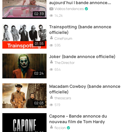
aujourd'hui | bande annonce
officielle
Vidéos tendances
02:39
14,2k
Trainspotting (bande annonce
officielle)
CineForum
01:55
595
Joker (bande annonce officielle)
The Director
654
02:24
Macadam Cowboy (bande annonce
officielle)
theoscars
02:03
519
Capone – Bande annonce du
nouveau film de Tom Hardy
ficcion