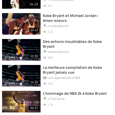
04:23
321
Kobe Bryant et Michael Jordan :
âmes-soeurs
mundodeporte
01:47
3,2k
Des actions inoubliables de Kobe
Bryant
hephandstatus
10:30
588
La meilleure compilation de Kobe
Bryant jamais vue
Les Légendes de la NBA
14:20
506
L'hommage de NBA 2k à Kobe Bryant
In The Game
4,7k
00:57