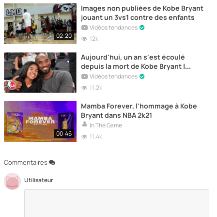
Images non publiées de Kobe Bryant
jouant un 3vs1 contre des enfants
Vidéos tendances
02:20
12k
Aujourd'hui, un an s'est écoulé
depuis la mort de Kobe Bryant |
Hommage à "Black Mamba".
Vidéos tendances
11,2k
Mamba Forever, l'hommage à Kobe
Bryant dans NBA 2k21
In The Game
00:46
11,4k
Commentaires
Utilisateur