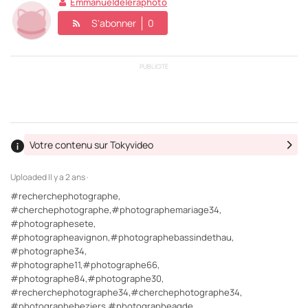
Emmanueldeleraphoto
S'abonner
0
PUBLICITÉ
Votre contenu sur Tokyvideo
Uploaded
Il y a 2 ans ·
#recherchephotographe,
#cherchephotographe,#photographemariage34,
#photographesete,
#photographeavignon,#photographebassindethau,
#photographe34,
#photographe11,#photographe66,
#photographe84,#photographe30,
#recherchephotographe34,#cherchephotographe34,
#photographebeziers,#photographeagde,