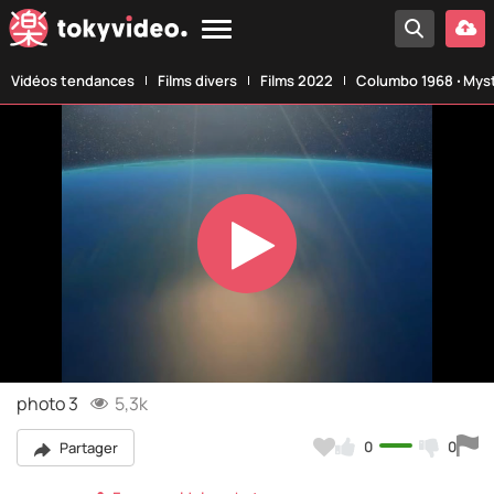
Vidéos tendances
Films divers
Films 2022
Columbo 1968 ‧ Myst
Play
Video
photo 3
5,3k
0
0
Partager