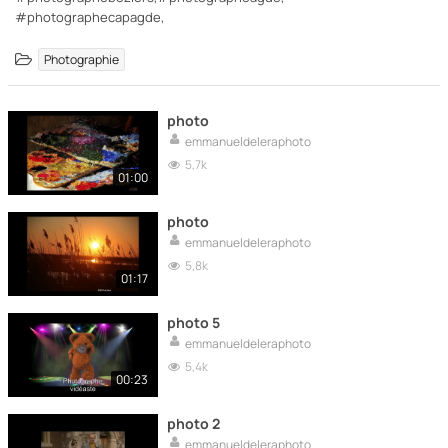
#photographecapagde,
Photographie
photo
emmanueldeleraphoto
5,7k
01:00
photo
emmanueldeleraphoto
5,8k
01:17
photo 5
emmanueldeleraphoto
5,4k
00:23
photo 2
emmanueldeleraphoto