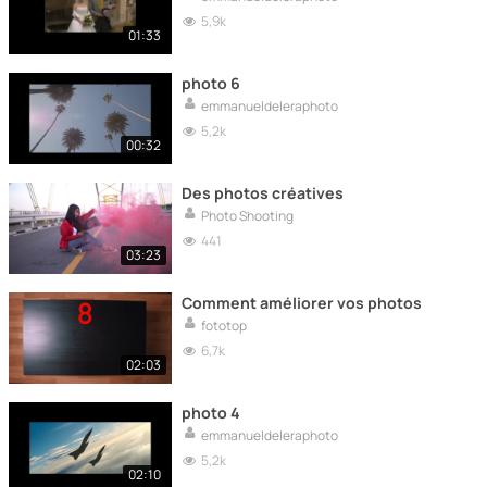
5,9k
01:33
photo 6
emmanueldeleraphoto
5,2k
00:32
Des photos créatives
Photo Shooting
441
03:23
Comment améliorer vos photos
fototop
6,7k
02:03
photo 4
emmanueldeleraphoto
5,2k
02:10