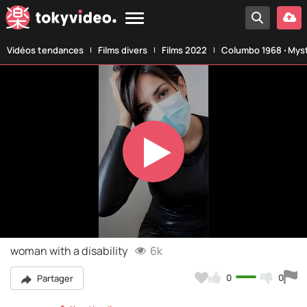
Vidéos tendances
Films divers
Films 2022
Columbo 1968 ‧ Myst
Play
Video
woman with a disability
6k
0
0
Partager