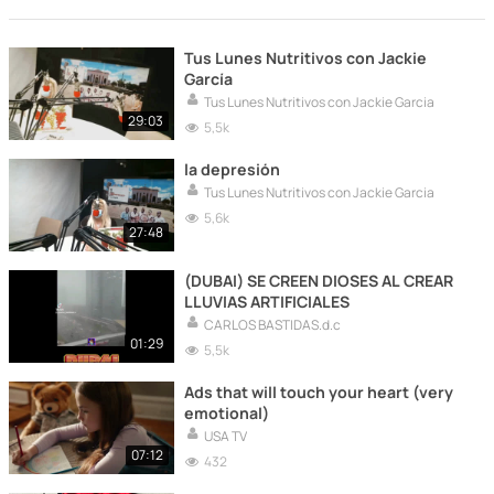
Tus Lunes Nutritivos con Jackie
García
Tus Lunes Nutritivos con Jackie Garcia
29:03
5,5k
la depresión
Tus Lunes Nutritivos con Jackie Garcia
5,6k
27:48
(DUBAI) SE CREEN DIOSES AL CREAR
LLUVIAS ARTIFICIALES
CARLOS BASTIDAS.d.c
01:29
5,5k
Ads that will touch your heart (very
emotional)
USA TV
07:12
432