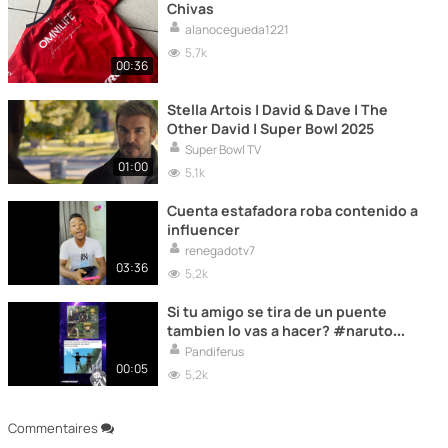
Chivas
alanocegueda1221
5,7k
00:36
Stella Artois | David & Dave | The
Other David | Super Bowl 2025
Super Bowl TV
01:00
5,1k
Cuenta estafadora roba contenido a
influencer
renegadotv7
03:36
5,2k
Si tu amigo se tira de un puente
tambien lo vas a hacer? #naruto
#memes #memesvideo #humor
Pandiferus
00:05
5,2k
Commentaires