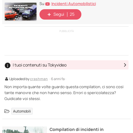
Incidenti Automobilistici
Su
Segui
25
PUBBLICITÀ
I tuoi contenuti su Tokyvideo
Uploaded by
crashman
· 6 anni fa ·
Non importa quante volte guardo questa compilation, ci sono così
tante manovre che non hanno senso. Errori o spericolatezza?
Guidicate voi stessi.
Automobili
Compilation di incidenti in