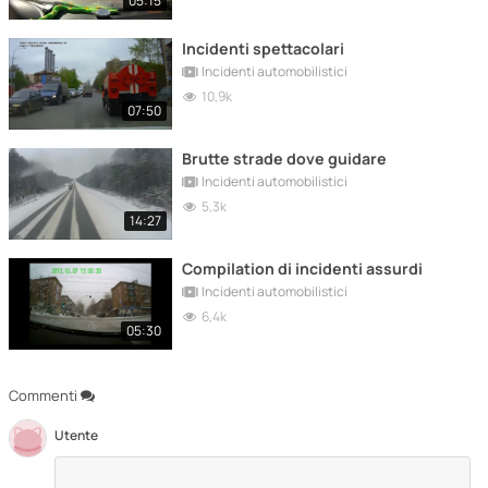
05:15
Incidenti spettacolari
Incidenti automobilistici
10,9k
07:50
Brutte strade dove guidare
Incidenti automobilistici
5,3k
14:27
Compilation di incidenti assurdi
Incidenti automobilistici
6,4k
05:30
Commenti
Utente