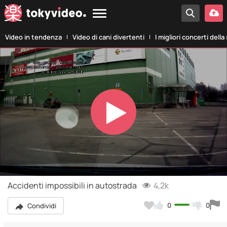
Video in tendenza
Video di cani divertenti
I migliori concerti della
Play
Video
Accidenti impossibili in autostrada
4,2k
0
0
Condividi