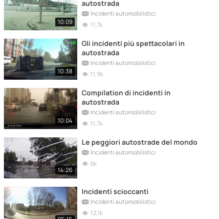
autostrada
Incidenti automobilistici
10:09
11,7k
Gli incidenti più spettacolari in
autostrada
Incidenti automobilistici
10:38
11,9k
Compilation di incidenti in
autostrada
Incidenti automobilistici
10:04
11,7k
Le peggiori autostrade del mondo
Incidenti automobilistici
6k
14:26
Incidenti scioccanti
Incidenti automobilistici
12,1k