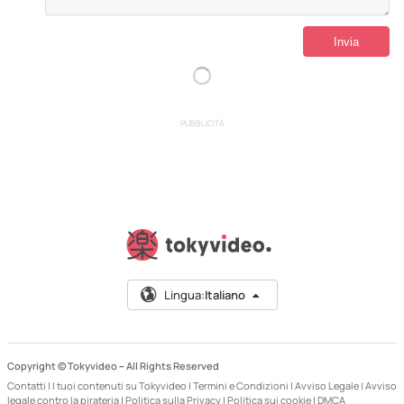
PUBBLICITÀ
Lingua:
Italiano
Copyright © Tokyvideo –
All Rights Reserved
Contatti
|
I tuoi contenuti su Tokyvideo
|
Termini e Condizioni
|
Avviso Legale
|
Avviso
legale contro la pirateria
|
Politica sulla Privacy
|
Politica sui cookie
|
DMCA