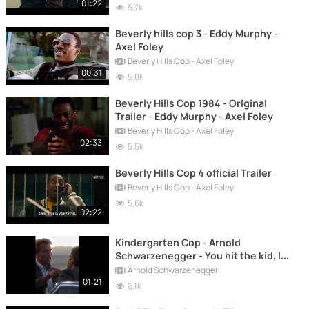
01:22
5,7k
Beverly hills cop 3 - Eddy Murphy -
Axel Foley
Beverly Hills Cop - Axel Foley
00:31
5,8k
Beverly Hills Cop 1984 - Original
Trailer - Eddy Murphy - Axel Foley
Beverly Hills Cop - Axel Foley
02:33
5,5k
Beverly Hills Cop 4 official Trailer
Beverly Hills Cop - Axel Foley
5,6k
02:22
Kindergarten Cop - Arnold
Schwarzenegger - You hit the kid, I
hit you!
Arnold Schwarzenegger
01:21
6,1k