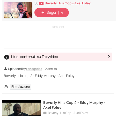
Beverly Hills Cop - Axel Foley
Su
Segui
4
PUBBLICITÀ
I tuoi contenuti su Tokyvideo
Uploaded by
renegadee
· 2 anni fa ·
Beverly hills cop 2 - Eddy Murphy - Axel Foley
Film d'azione
Beverly Hills Cop 4 - Eddy Murphy -
Axel Foley
Beverly Hills Cop - Axel Foley