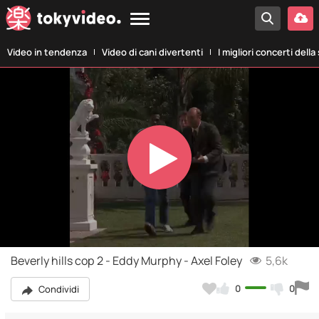
Video in tendenza
Video di cani divertenti
I migliori concerti della
Play
Video
Beverly hills cop 2 - Eddy Murphy - Axel Foley
5,6k
0
0
Condividi