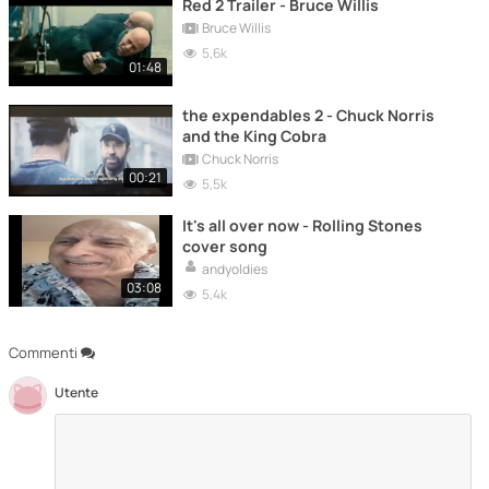
Red 2 Trailer - Bruce Willis
Bruce Willis
5,6k
01:48
the expendables 2 - Chuck Norris
and the King Cobra
Chuck Norris
00:21
5,5k
It's all over now - Rolling Stones
cover song
andyoldies
03:08
5,4k
Commenti
Utente