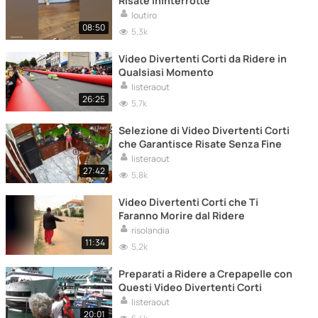
Risate Ininterrotte
loutiro
08:50
5,3k
Video Divertenti Corti da Ridere in
Qualsiasi Momento
listeraout
26:25
5,7k
Selezione di Video Divertenti Corti
che Garantisce Risate Senza Fine
listeraout
27:42
5,8k
Video Divertenti Corti che Ti
Faranno Morire dal Ridere
risolandia
11:34
5,2k
Preparati a Ridere a Crepapelle con
Questi Video Divertenti Corti
listeraout
20:01