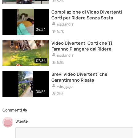
6,4k
Compilazione di Video Divertenti
Corti per Ridere Senza Sosta
risolandia
04:24
5,7k
Video Divertenti Corti che Ti
Faranno Piangere dal Ridere
risolandia
07:36
5,8k
Brevi Video Divertenti che
Garantiranno Risate
vdrcjijaju
00:55
263
Commenti
Utente