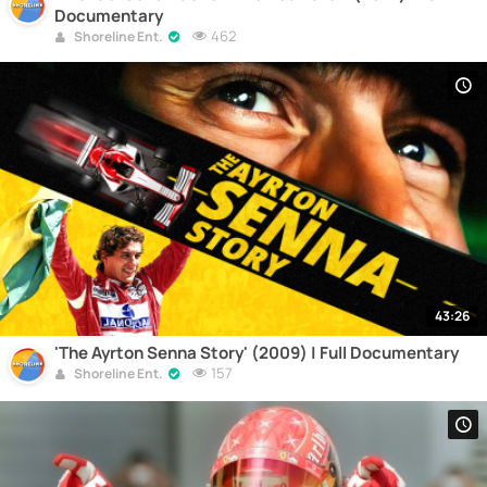
Documentary
462
Shoreline Ent.
43:26
'The Ayrton Senna Story' (2009) | Full Documentary
157
Shoreline Ent.