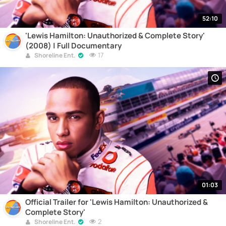
52:10
'Lewis Hamilton: Unauthorized & Complete Story'
(2008) | Full Documentary
17
Shoreline Ent.
01:03
Official Trailer for 'Lewis Hamilton: Unauthorized &
Complete Story'
2
Shoreline Ent.