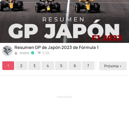
Resumen GP de Japón 2023 de Fórmula 1
5,6k
motor
1
2
3
4
5
6
7
8
9
Próxima >
PUBLICIDADE