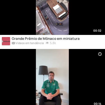
00:32
Grande Prêmio de Mônaco em miniatura
5,8k
Vídeos em tendência
00:14