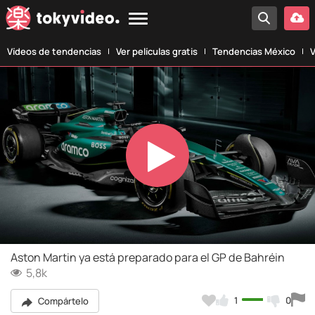
Vídeos de tendencias
Ver películas gratis
Tendencias México
V
Play
Video
Aston Martin ya está preparado para el GP de Bahréin
5,8k
1
0
Compártelo