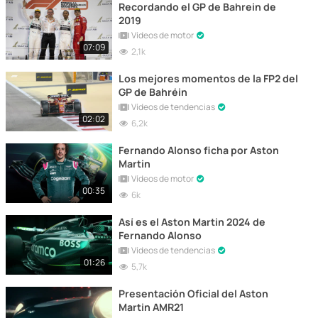
Recordando el GP de Bahrein de
2019
Vídeos de motor
07:09
2,1k
Los mejores momentos de la FP2 del
GP de Bahréin
Vídeos de tendencias
02:02
6,2k
Fernando Alonso ficha por Aston
Martin
Vídeos de motor
00:35
6k
Así es el Aston Martin 2024 de
Fernando Alonso
Vídeos de tendencias
01:26
5,7k
Presentación Oficial del Aston
Martin AMR21