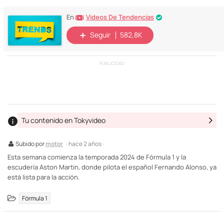
Vídeos De Tendencias
En
Seguir
582,8K
PUBLICIDAD
Tu contenido en Tokyvideo
Subido por
motor
· hace 2 años ·
Esta semana comienza la temporada 2024 de Fórmula 1 y la
escudería Aston Martin, donde pilota el español Fernando Alonso, ya
está lista para la acción.
Fórmula 1