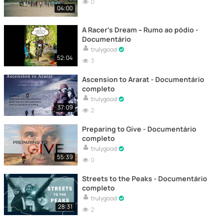
0
04:00
A Racer’s Dream – Rumo ao pódio -
Documentário
trulygood
52:04
3
Ascension to Ararat - Documentário
completo
trulygood
37:09
2
Preparing to Give - Documentário
completo
trulygood
55:39
0
Streets to the Peaks - Documentário
completo
trulygood
28:31
2