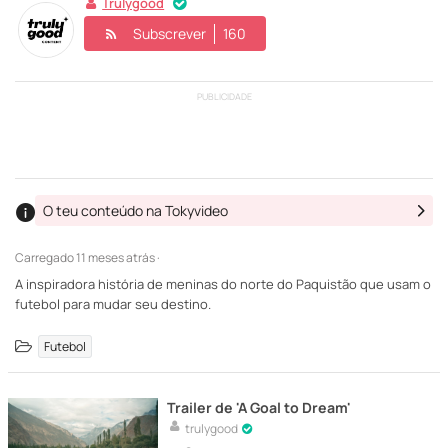
Trulygood
Subscrever
160
PUBLICIDADE
O teu conteúdo na Tokyvideo
Carregado
11 meses atrás ·
A inspiradora história de meninas do norte do Paquistão que usam o
futebol para mudar seu destino.
Futebol
Trailer de 'A Goal to Dream'
trulygood