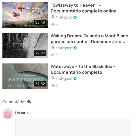
"Swissway to Heaven" –
Documentário completo online
trulygood
55:49
4
Waking Dream: Quando o Mont Blanc
parece um sonho - Documentário
completo online
trulygood
27:29
3
Waterways – To the Black Sea –
Documentário completo
trulygood
37:52
0
Comentários
Usuário