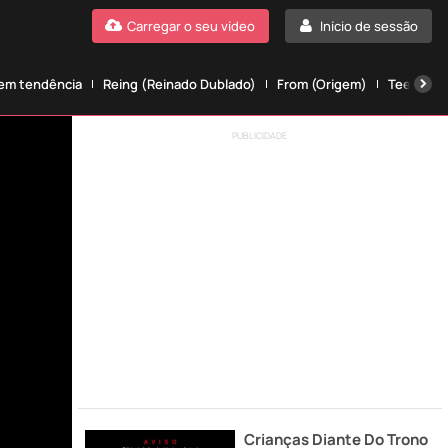
Carregar o seu vídeo
Início de sessão
 em tendência
Reing (Reinado Dublado)
From (Origem)
Teen wolf
PUBLICIDADE
Crianças Diante Do Trono