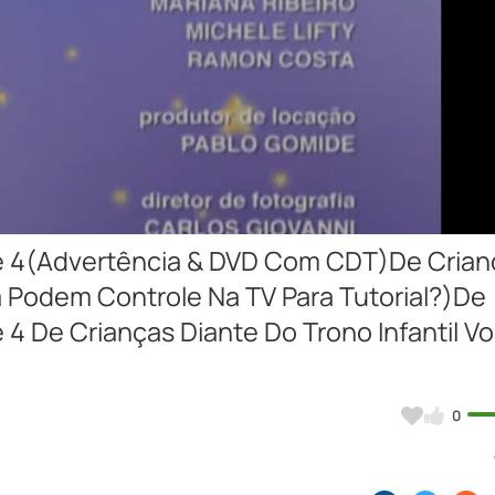
Video
ume 4(Advertência & DVD Com CDT)De Crian
a Podem Controle Na TV Para Tutorial?)De
e 4 De Crianças Diante Do Trono Infantil V
0