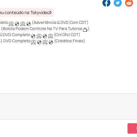
eu conteúdo na Tokyvideo
pleto
(Advertência & DVD Com CDT)
📀
💿
📀
💿
(Bolota Podem Controle Na TV Para Tutorial
)

📺
005)DVD Completo
(Cnl Ofcl CDT)
💿
📀
💿
📀
05) DVD Completo
(Créditos Finais)
📀
💿
📀
💿