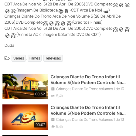
CDT Arca De Noé Vol 5(28 De Abril De 2006)DVD Completo
📀
💿
📀
(Imagem De Biblioteca
-CDT Arca De Noé
)
💿
📀
📚
📔
🛥
Crianças Diante Do Trono Arca De Noé Volume 5(28 De Abril De
2006)DVD Completo
(Créditos Finais)
📀
💿
📀
💿
📀
CDT Arca De Noé Vol 5(28 De Abril De 2006)DVD Completo
📀
💿
📀
(Vinheta AC 4 Imagem & Som De DVD De CDT)
💿
📀
Duda
,
,
Séries
Filmes
Televisão
Crianças Diante Do Trono Infantil
Volume 5(Noé Podem Controle Na
TV Para Tutorial?)De Crianças Diante
Crianças Diante Do Trono Volumes 1 de 13
Do Trono Infantil Volume 5 De
00:32
5,4k
Crianças Diante Do Trono Infantil
Volume 5(Imagem De Biblioteca??-
Crianças Diante Do Trono Infantil
CDT Arca De Noé?)De Crianças
Volume 5(Noé Podem Controle Na
Diante Do Trono Infantil Vol
TV Para Tutorial?)De Crianças Diante
Crianças Diante Do Trono Volumes 1 de 13
Do Trono Infantil Volume 5 De
00:07
5,4k
Crianças Diante Do Trono Infantil