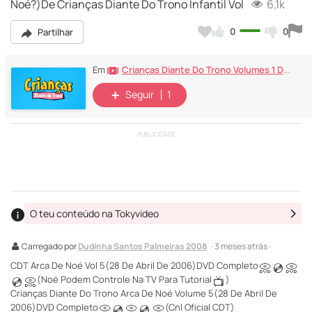
Noé?)De Crianças Diante Do Trono Infantil Vol
6,1k
0
0
Partilhar
Crianças Diante Do Trono Volumes 1 De 13
Em
Seguir
1
PUBLICIDADE
O teu conteúdo na Tokyvideo
Carregado por
Dudinha Santos Palmeiras 2008
· 3 meses atrás ·
CDT Arca De Noé Vol 5(28 De Abril De 2006)DVD Completo
📀
💿
📀
(Noé Podem Controle Na TV Para Tutorial
)
💿
📀
📺
Crianças Diante Do Trono Arca De Noé Volume 5(28 De Abril De
2006)DVD Completo
(Cnl Oficial CDT)
📀
💿
📀
💿
📀