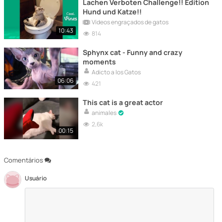
Lachen Verboten Challenge!! Edition
Hund und Katze!!
Vídeos engraçados de gatos
10:43
814
Sphynx cat - Funny and crazy
moments
Adicto a los Gatos
06:06
421
This cat is a great actor
animales
2,6k
00:15
Comentários
Usuário