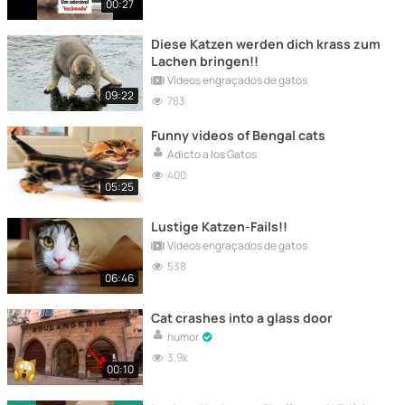
00:27
Diese Katzen werden dich krass zum
Lachen bringen!!
Vídeos engraçados de gatos
09:22
783
Funny videos of Bengal cats
Adicto a los Gatos
400
05:25
Lustige Katzen-Fails!!
Vídeos engraçados de gatos
538
06:46
Cat crashes into a glass door
humor
3,9k
00:10