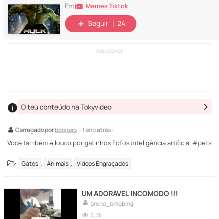
Memes Tiktok
Em
Seguir
24
PUBLICIDADE
O teu conteúdo na Tokyvideo
Carregado por
bbispao
· 1 ano atrás ·
Você também é louco por gatinhos Fofos inteligência artificial #pets
,
,
Gatos
Animais
Vídeos Engraçados
UM ADORAVEL INCOMODO !!!
breno_bmgbmg
5,5k