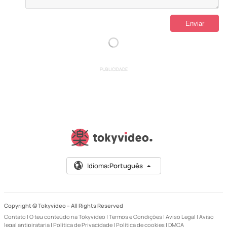
PUBLICIDADE
Idioma:
Português
Copyright © Tokyvideo –
All Rights Reserved
Contato
|
O teu conteúdo na Tokyvideo
|
Termos e Condições
|
Aviso Legal
|
Aviso
legal antipirataria
|
Política de Privacidade
|
Política de cookies
|
DMCA