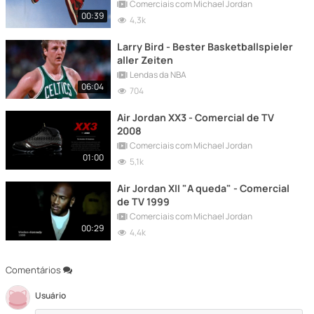
Comerciais com Michael Jordan
00:39
4,3k
Larry Bird - Bester Basketballspieler
aller Zeiten
Lendas da NBA
06:04
704
Air Jordan XX3 - Comercial de TV
2008
Comerciais com Michael Jordan
01:00
5,1k
Air Jordan XII "A queda" - Comercial
de TV 1999
Comerciais com Michael Jordan
00:29
4,4k
Comentários
Usuário