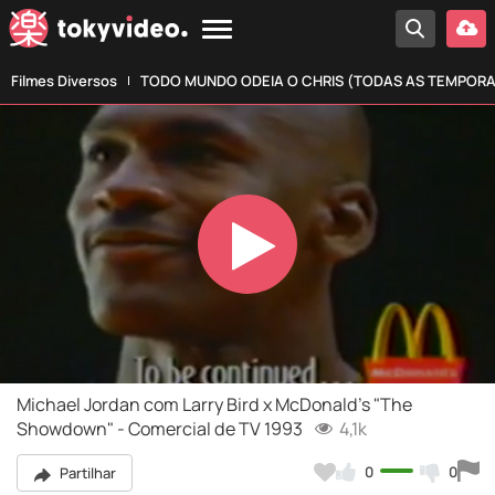
Filmes Diversos
TODO MUNDO ODEIA O CHRIS (TODAS AS TEMPOR
Play
Video
Michael Jordan com Larry Bird x McDonald's "The
Showdown" - Comercial de TV 1993
4,1k
0
0
Partilhar