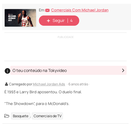
Comerciais Com Michael Jordan
Em
Seguir
4
PUBLICIDADE
O teu conteúdo na Tokyvideo
Carregado por
Michael Jordan Ads
· 6 anos atrás ·
É 1993 e Larry Bird aposentou. O duelo final.
"The Showdown", para o McDonald's.
,
Basquete
Comerciais de TV