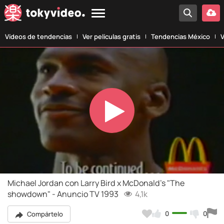
Vídeos de tendencias
Ver películas gratis
Tendencias México
V
Play
Video
Michael Jordan con Larry Bird x McDonald's "The
showdown" - Anuncio TV 1993
4,1k
0
0
Compártelo