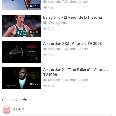
Anuncios TV Michael Jordan
00:39
4,3k
Larry Bird - El Mejor de la historia
NBA Legends
704
06:04
Air Jordan XX3 - Anuncio TV 2008
Anuncios TV Michael Jordan
5,1k
01:00
Air Jordan XII "The Failure" - Anuncio
TV 1999
Anuncios TV Michael Jordan
00:29
4,4k
Comentarios
Usuario