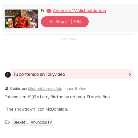
Anuncios TV Michael Jordan
En
Seguir
984
PUBLICIDAD
Tu contenido en Tokyvideo
Subido por
Michael Jordan Ads
· hace 6 años ·
Estamos en 1993 y Larry Bird se ha retirado. El duelo final.
"The showdown" con McDonald's.
,
Basket
Anuncios TV