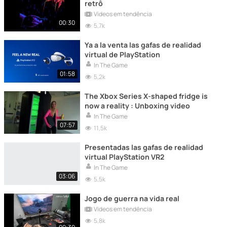
retrô
Vídeos em tendência
00:30
5,7k
Ya a la venta las gafas de realidad
virtual de PlayStation
In The Game
01:58
5,2k
The Xbox Series X-shaped fridge is
now a reality : Unboxing video
In The Game
07:57
11,5k
Presentadas las gafas de realidad
virtual PlayStation VR2
In The Game
03:06
5,5k
Jogo de guerra na vida real
Vídeos em tendência
5,8k