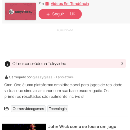
Vídeos Em Tendência
Em
Seguir
1,1K
PUBLICIDADE
O teu conteúdo na Tokyvideo
Carregado por
glassyglass
· 1 ano atrás ·
Omni One é uma plataforma omnidirecional para jogos de realidade
virtual que simula caminhar com sua base escorregadia. Os
primeiros resultados são realmente incríveis!
,
Outros videogames
Tecnologia
John Wick como se fosse um jogo