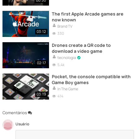
00:30
The first Apple Arcade games are
now known
Brand TV
03:12
330
Drones create a QR code to
download a video game
tecnologia
02:17
5,4k
Pocket, the console compatible with
Game Boy games
In The Game
03:19
414
Comentários
Usuário