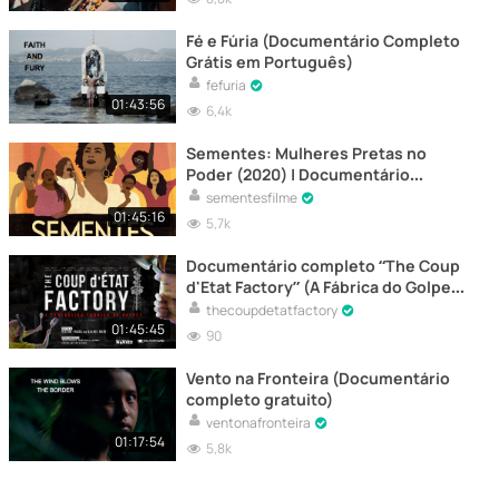
Fé e Fúria (Documentário Completo
Grátis em Português)
fefuria
01:43:56
6,4k
Sementes: Mulheres Pretas no
Poder (2020) | Documentário
Completo
sementesfilme
01:45:16
5,7k
Documentário completo “The Coup
d'Etat Factory” (A Fábrica do Golpe
de Estado)
thecoupdetatfactory
01:45:45
90
Vento na Fronteira (Documentário
completo gratuito)
ventonafronteira
01:17:54
5,8k