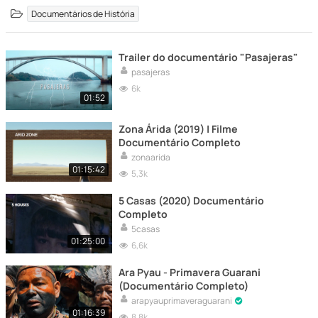
Documentários de História
Trailer do documentário "Pasajeras"
pasajeras
6k
01:52
Zona Árida (2019) | Filme
Documentário Completo
zonaarida
01:15:42
5,3k
5 Casas (2020) Documentário
Completo
5casas
01:25:00
6,6k
Ara Pyau - Primavera Guarani
(Documentário Completo)
arapyauprimaveraguarani
01:16:39
8,8k