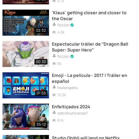
5,7k
'Klaus' getting closer and closer to
the Oscar
ficcion
02:32
4,6k
Espectacular tráiler de “Dragon Ball
Super: Super Hero”
ficcion
00:30
6k
Emoji - La película - 2017 | Tráiler en
español
trailerspelis
01:55
10,3k
Enfeitiçados 2024
wdcomunicacao7
6,1k
55:12
Studio Ghibli will land on Netflix