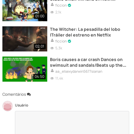
ficcion
2,1k
01:00
The Witcher: La pesadilla del lobo
|Tráiler del estreno en Netflix
ficcion
02:01
5,3k
Boris causes a car crash Dances on
swimsuit and sandals/Beats up the
police/Arrested & Grounded
aa_elsexydarwin5677sianan
04:50
11,4k
Comentários
Usuário