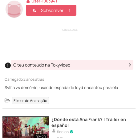
User-1063941
Subscrever
1
PUBLICIDADE
O teu conteúdo na Tokyvideo
Carregado
2 anos atrás ·
Sylfia vs demônio, usando espada de loyd encantou para ela
Filmes de Animação
¿Dónde está Ana Frank? | Tráiler en
español
ficcion
02:20