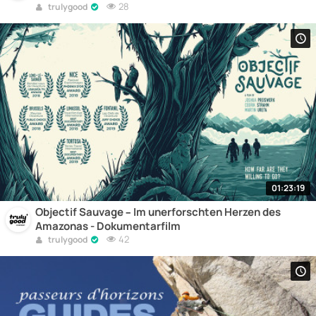
28
trulygood
01:23:19
Objectif Sauvage – Im unerforschten Herzen des
Amazonas - Dokumentarfilm
42
trulygood