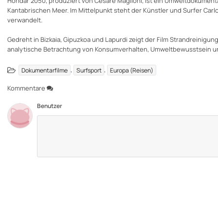
Hondar 2050, produziert von Cesare Maglioni, ist ein Umweltdokumen
Kantabrischen Meer. Im Mittelpunkt steht der Künstler und Surfer Carlo
verwandelt.
Gedreht in Bizkaia, Gipuzkoa und Lapurdi zeigt der Film Strandreinigu
analytische Betrachtung von Konsumverhalten, Umweltbewusstsein un
,
,
Dokumentarfilme
Surfsport
Europa (Reisen)
Kommentare
Benutzer