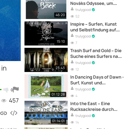
Nováks Odyssee, um
Riesenwellen im Norden
trulygood
Spaniens zu surfen –
46:20
52
Dokumentarfilm
Inspire – Surfen, Kunst
und Selbstfindung auf
dem Ozean -
trulygood
Dokumentarfilm
15:10
7
Trash Surf and Gold – Die
Suche eines Surfers nach
Boards aus Abfall –
trulygood
 in
Dokumentarfilm
23:43
12
In Dancing Days of Dawn -
Surf, Kunst und
Kreativität -
trulygood
0
Vollständiger
01:12:28
4
457
Dokumentarfilm online
Into the East – Eine
Rucksackreise durch
Rumänien -
trulygood
Dokumentarfilm
01:14:01
14