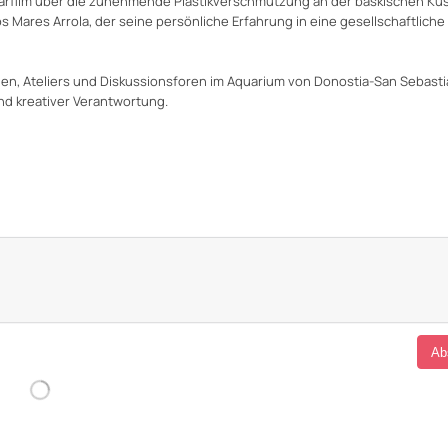
tarfilm über die zunehmende Plastikverschmutzung an der baskischen Kü
s Mares Arrola, der seine persönliche Erfahrung in eine gesellschaftliche
ngen, Ateliers und Diskussionsforen im Aquarium von Donostia-San Sebasti
d kreativer Verantwortung.