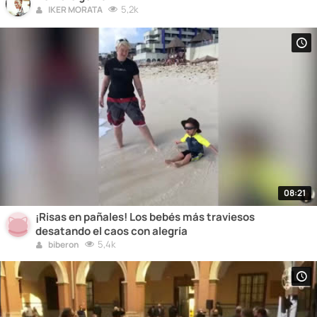
5,2k
IKER MORATA
08:21
¡Risas en pañales! Los bebés más traviesos
desatando el caos con alegría
5,4k
biberon