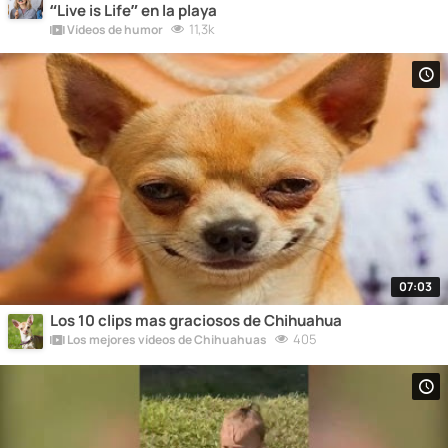
“Live is Life” en la playa
11,3k
Vídeos de humor
07:03
Los 10 clips mas graciosos de Chihuahua
405
Los mejores vídeos de Chihuahuas