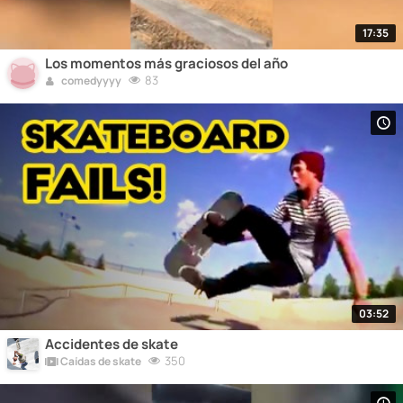
17:35
Los momentos más graciosos del año
83
comedyyyy
03:52
Accidentes de skate
350
Caídas de skate