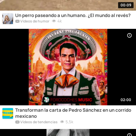
00:09
Un perro paseando a un humano. ¿El mundo al revés?
4k
Vídeos de humor
02:00
Transforman la carta de Pedro Sánchez en un corrido
mexicano
5,5k
Vídeos de tendencias