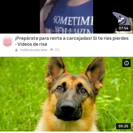
07:54
¡Prepárate para reírte a carcajadas! Si te ries pierdes
- Videos de risa
85
nolloresoloriete
05:25