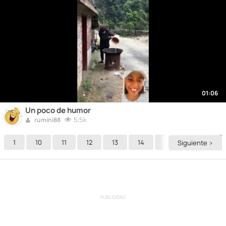
01:06
Un poco de humor
5,5k
rumini88
1
10
11
12
13
14
15
16
17
Siguiente >
PUBLICIDAD