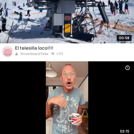
00:58
El telesilla loco!!!!
488
Snowboard Fails
02:15