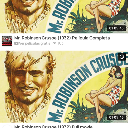
01:09:46
Mr. Robinson Crusoe (1932) Película Completa
103
Ver películas gratis
01:09:46
Mr. Robinson Crusoe (1932) Full movie