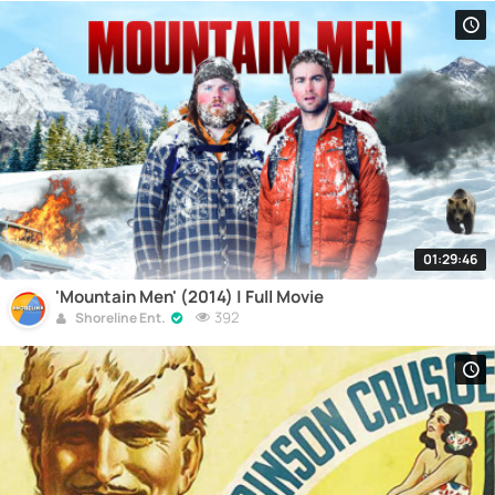
01:29:46
'Mountain Men' (2014) | Full Movie
392
Shoreline Ent.