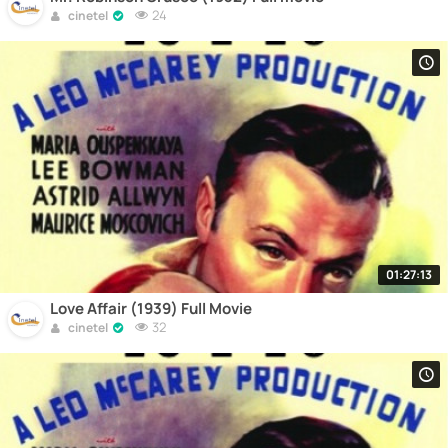
24
cinetel
01:27:13
Love Affair (1939) Full Movie
32
cinetel