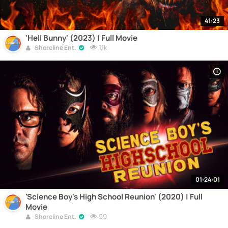
41:23
'Hell Bunny' (2023) | Full Movie
1,1k
Shoreline Ent.
01:24:01
'Science Boy's High School Reunion' (2020) | Full
Movie
99
Shoreline Ent.