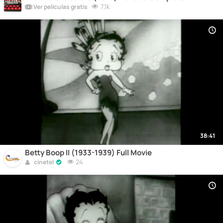
7,1k
Ver películas gratis
38:41
Betty Boop II (1933-1939) Full Movie
24
cinetel