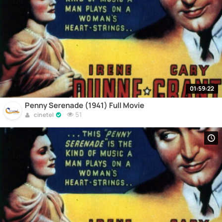
01:59:22
Penny Serenade (1941) Full Movie
51
cinetel