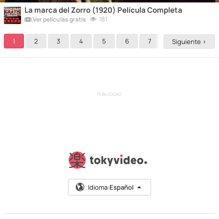
La marca del Zorro (1920) Película Completa
181
Ver películas gratis
1
2
3
4
5
6
7
8
9
Siguiente >
PUBLICIDAD
Idioma:
Español