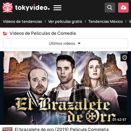
Vídeos de tendencias
Ver películas gratis
Tendencias México
V
Vídeos de Películas de Comedia
Últimos vídeos
01:42:57
El brazalete de oro (2019) Película Completa