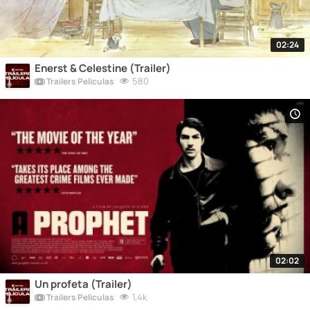
02:24
Enerst & Celestine (Trailer)
580
Trailers Peliculas
02:02
Un profeta (Trailer)
1,4k
Trailers Peliculas