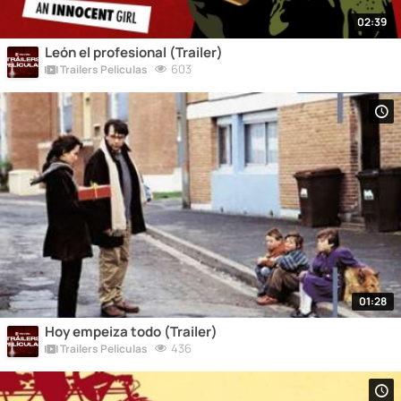
02:39
León el profesional (Trailer)
603
Trailers Peliculas
01:28
Hoy empeiza todo (Trailer)
436
Trailers Peliculas