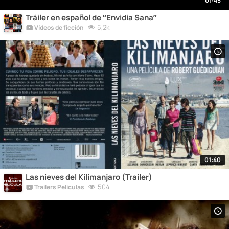
01:45
Tráiler en español de “Envidia Sana”
5,2k
Vídeos de ficción
01:40
Las nieves del Kilimanjaro (Trailer)
504
Trailers Peliculas