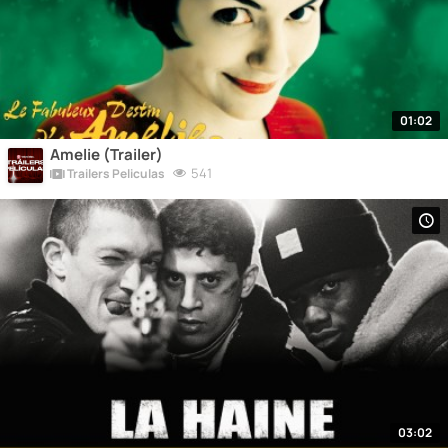
01:02
Amelie (Trailer)
541
Trailers Peliculas
03:02