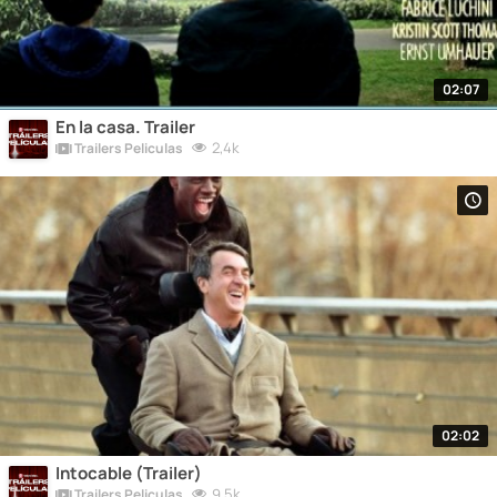
02:07
En la casa. Trailer
2,4k
Trailers Peliculas
02:02
Intocable (Trailer)
9,5k
Trailers Peliculas