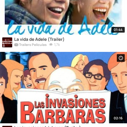
01:44
La vida de Adele (Trailer)
1,7k
Trailers Peliculas
02:16