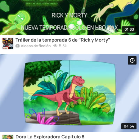
01:33
Tráiler de la temporada 6 de “Rick y Morty”
5,5k
Vídeos de ficción
04:54
Dora La Exploradora Capítulo 8