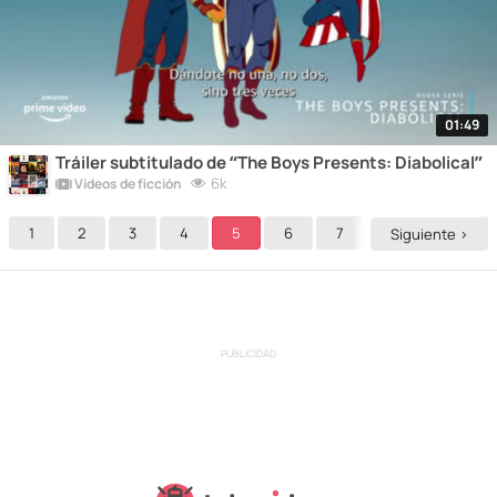
01:49
Tráiler subtitulado de “The Boys Presents: Diabolical”
6k
Vídeos de ficción
1
2
3
4
5
6
7
8
9
Siguiente >
PUBLICIDAD