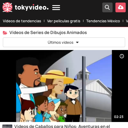
Vídeos de tendencias
Ver películas gratis
Tendencias México
V
Vídeos de Series de Dibujos Animados
Últimos vídeos
02:23
Videos de Caballos para Niños: Aventuras en el