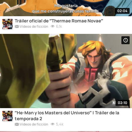
02:04
Tráiler oficial de “Thermae Romae Novae”
6,1k
Vídeos de ficción
02:10
“He-Man y los Masters del Universo” | Tráiler de la
temporada 2
5,4k
Vídeos de ficción