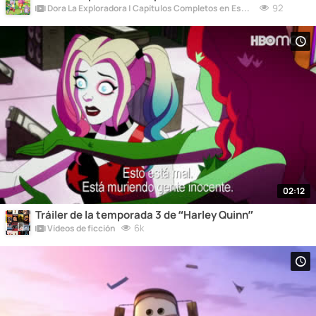
92
Dora La Exploradora | Capítulos Completos en Español
02:12
Tráiler de la temporada 3 de “Harley Quinn”
6k
Vídeos de ficción