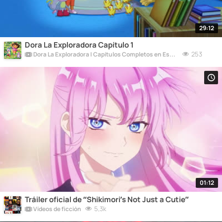
29:12
Dora La Exploradora Capítulo 1
253
Dora La Exploradora | Capítulos Completos en Español
01:12
Tráiler oficial de “Shikimori’s Not Just a Cutie”
5,3k
Vídeos de ficción