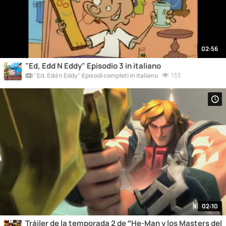
02:56
"Ed, Edd N Eddy" Episodio 3 in italiano
133
"Ed, Edd n Eddy" Episodi completi in italiano
02:10
Tráiler de la temporada 2 de “He-Man y los Masters del