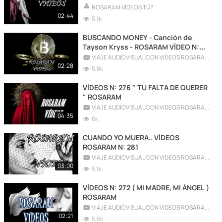
ROSARAM VIDEOS TÚ?
02:44
5,1k
BUSCANDO MONEY - Canción de
Tayson Kryss - ROSARAM VÍDEO N:
301
VIAJE AUDIOVISUAL CON VIDEOS ROSARAM
02:28
5,8k
VÍDEOS N: 276 " TU FALTA DE QUERER
" ROSARAM
VIAJE AUDIOVISUAL CON VIDEOS ROSARAM
04:35
6k
CUANDO YO MUERA.. VÍDEOS
ROSARAM N: 281
VIAJE AUDIOVISUAL CON VIDEOS ROSARAM
03:00
5,1k
VÍDEOS N: 272 ( MI MADRE, MI ÁNGEL )
ROSARAM
VIAJE AUDIOVISUAL CON VIDEOS ROSARAM
02:21
5,6k