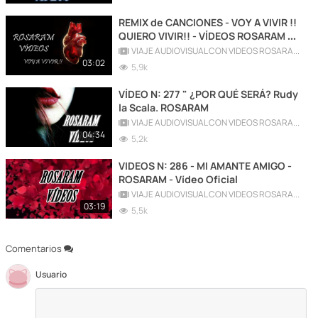
REMIX de CANCIONES - VOY A VIVIR !!
QUIERO VIVIR!! - VÍDEOS ROSARAM N-
314.
VIAJE AUDIOVISUAL CON VIDEOS ROSARAM
03:02
5,9k
VÍDEO N: 277 " ¿POR QUÉ SERÁ? Rudy
la Scala. ROSARAM
VIAJE AUDIOVISUAL CON VIDEOS ROSARAM
04:34
5,2k
VIDEOS N: 286 - MI AMANTE AMIGO -
ROSARAM - Vídeo Oficial
VIAJE AUDIOVISUAL CON VIDEOS ROSARAM
03:19
5,5k
Comentarios
Usuario