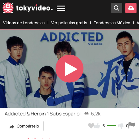
Vídeos de tendencias
Ver películas gratis
Tendencias México
V
Play
Video
Addicted & Heroin 1 Subs Español
6,2k
6
0
Compártelo