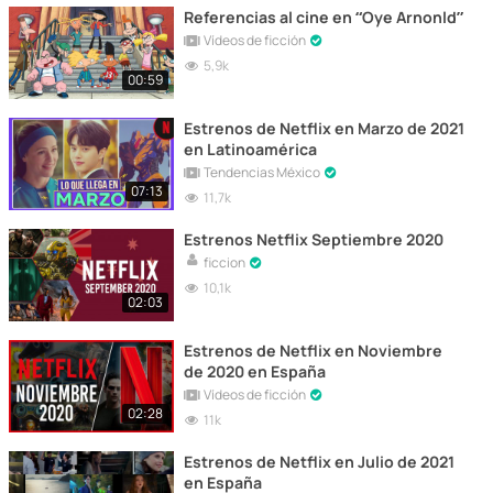
Referencias al cine en “Oye Arnonld”
Vídeos de ficción
5,9k
00:59
Estrenos de Netflix en Marzo de 2021
en Latinoamérica
Tendencias México
07:13
11,7k
Estrenos Netflix Septiembre 2020
ficcion
10,1k
02:03
Estrenos de Netflix en Noviembre
de 2020 en España
Vídeos de ficción
02:28
11k
Estrenos de Netflix en Julio de 2021
en España