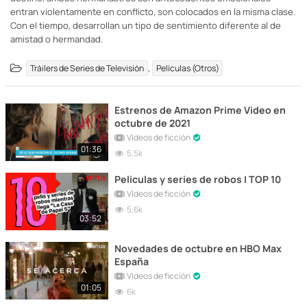
entran violentamente en conflicto, son colocados en la misma clase.
Con el tiempo, desarrollan un tipo de sentimiento diferente al de
amistad o hermandad.
,
Tráilers de Series de Televisión
Películas (Otros)
Estrenos de Amazon Prime Video en
octubre de 2021
Vídeos de ficción
01:36
5,5k
Películas y series de robos | TOP 10
Vídeos de ficción
5,6k
03:52
Novedades de octubre en HBO Max
España
Vídeos de ficción
01:05
6k