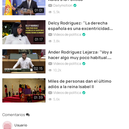
Dailymotion
01:01
5,9k
Delcy Rodriguez: "La derecha
española es una excentricidad
política"
Vídeos de política
01:17
3,8k
Ander Rodríguez Lejarza: "Voy a
hacer algo muy poco habitual.
Renuncio"
Vídeos de política
02:15
10,2k
Miles de personas dan el último
adiós a la reina Isabel II
Vídeos de política
01:39
5,6k
Comentarios
Usuario