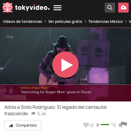
Vídeos de tendencias
Ver películas gratis
Tendencias México
V
Play
Video
Adiós a Sixto Rodríguez: El legado del cantautor
trasciende
5,4k
0
0
Compártelo