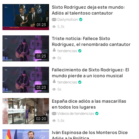
Sixto Rodríguez deja este mundo:
Adiós al talentoso cantautor
Dailymotion
01:23
5,3k
Triste noticia: Fallece Sixto
Rodríguez, el renombrado cantautor
tendencias
01:23
6k
Fallecimiento de Sixto Rodríguez: El
mundo pierde a un ícono musical
tendencias
01:23
6k
España dice adiós a las mascarillas
en todos los lugares
Vídeos de tendencias
02:20
5,6k
Iván Espinosa de los Monteros Dice
Adiós a la Política