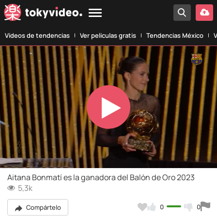
Vídeos de tendencias
Ver películas gratis
Tendencias México
V
Play
Video
Aitana Bonmatí es la ganadora del Balón de Oro 2023
5,3k
0
0
Compártelo