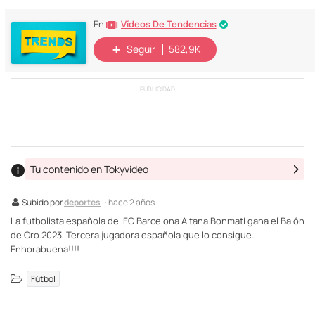
Vídeos De Tendencias
En
Seguir
582,9K
PUBLICIDAD
Tu contenido en Tokyvideo
Subido por
deportes
· hace 2 años ·
La futbolista española del FC Barcelona Aitana Bonmatí gana el Balón
de Oro 2023. Tercera jugadora española que lo consigue.
Enhorabuena!!!!
Fútbol