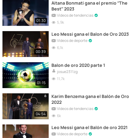
Aitana Bonmatí gana el premio “The
Best” 2023
Vídeos de tendencias
01:30
5,9k
Leo Messi gana el Balon de Oro 2023
Vídeos de deporte
6,1k
00:39
Balon de oro 2020 parte 1
josue2311zg
11,7k
01:15
Karim Benzema gana el Balón de Oro
2022
Vídeos de tendencias
04:54
6k
Leo Messi gana el Balón de oro 2021
Vídeos de deporte