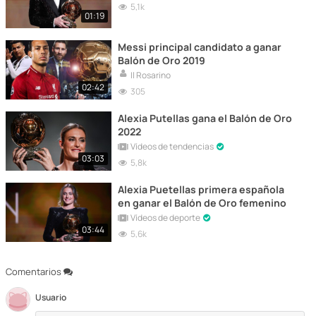
5,1k
01:19
Messi principal candidato a ganar
Balón de Oro 2019
Il Rosarino
02:42
305
Alexia Putellas gana el Balón de Oro
2022
Vídeos de tendencias
03:03
5,8k
Alexia Puetellas primera española
en ganar el Balón de Oro femenino
Vídeos de deporte
03:44
5,6k
Comentarios
Usuario