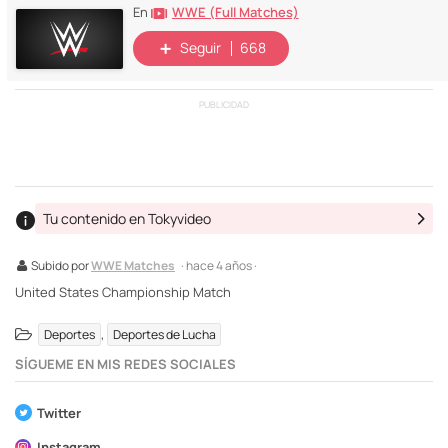
WWE (Full Matches)
En
Seguir
668
PUBLICIDAD
Tu contenido en Tokyvideo
Subido por
WWE Matches
· hace 4 años ·
United States Championship Match
,
Deportes
Deportes de Lucha
SÍGUEME EN MIS REDES SOCIALES
Twitter
Instagram