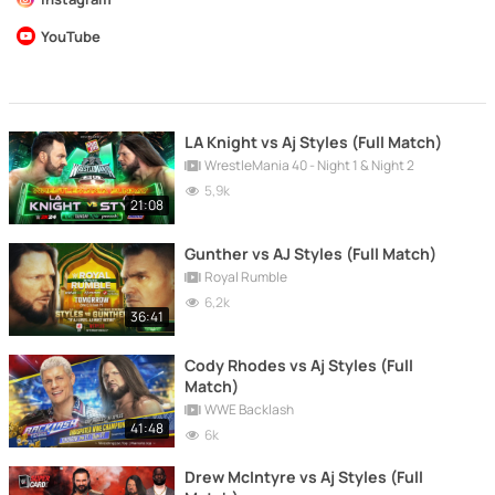
YouTube
LA Knight vs Aj Styles (Full Match)
WrestleMania 40 - Night 1 & Night 2
5,9k
21:08
Gunther vs AJ Styles (Full Match)
Royal Rumble
6,2k
36:41
Cody Rhodes vs Aj Styles (Full
Match)
WWE Backlash
41:48
6k
Drew McIntyre vs Aj Styles (Full