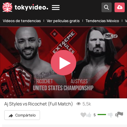
Vídeos de tendencias
Ver películas gratis
Tendencias México
V
Play
Video
Aj Styles vs Ricochet (Full Match)
5,5k
5
0
Compártelo