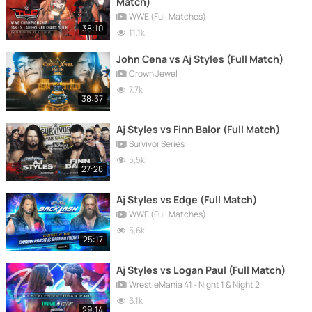
Match)
WWE (Full Matches)
38:10
11,1k
John Cena vs Aj Styles (Full Match)
Crown Jewel
7,7k
38:37
Aj Styles vs Finn Balor (Full Match)
Survivor Series
5,5k
27:28
Aj Styles vs Edge (Full Match)
WWE (Full Matches)
5,6k
25:17
Aj Styles vs Logan Paul (Full Match)
WrestleMania 41 - Night 1 & Night 2
6,1k
29:14