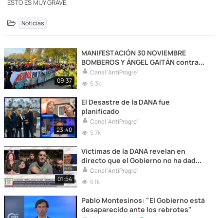
ESTO ES MUY GRAVE.
Noticias
MANIFESTACIÓN 30 NOVIEMBRE
BOMBEROS Y ÁNGEL GAITÁN contra
el GOBIERNO TRAS DANA
Canal 'AntiProgre'
09:37
5,3k
El Desastre de la DANA fue
planificado
Canal 'AntiProgre'
23:40
5,7k
Víctimas de la DANA revelan en
directo que el Gobierno no ha dado
autorización a los militares ni a la
Canal 'AntiProgre'
Policía de ayudar en las zonas
01:54
6,1k
afectadas:
Pablo Montesinos: "El Gobierno está
desaparecido ante los rebrotes"