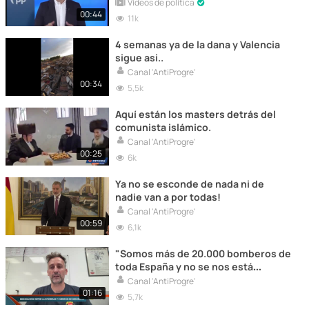
Vídeos de política
00:44
11k
4 semanas ya de la dana y Valencia
sigue asi..
Canal 'AntiProgre'
00:34
5,5k
Aquí están los masters detrás del
comunista islámico.
Canal 'AntiProgre'
00:25
6k
Ya no se esconde de nada ni de
nadie van a por todas!
Canal 'AntiProgre'
00:59
6,1k
"Somos más de 20.000 bomberos de
toda España y no se nos está
dejando ir a ayudar a los ciudadanos.
Canal 'AntiProgre'
Todas las barreras burocráticas hoy
01:16
5,7k
están costando vidas...