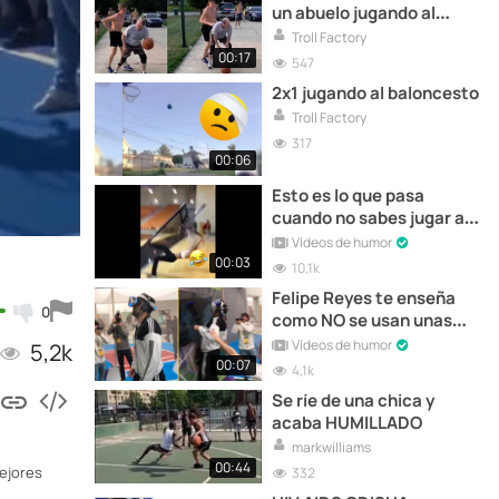
un abuelo jugando al
baloncesto!
Troll Factory
00:17
547
2x1 jugando al baloncesto
Troll Factory
317
00:06
Esto es lo que pasa
cuando no sabes jugar al
baloncesto...
Vídeos de humor
00:03
10,1k
Felipe Reyes te enseña
0
como NO se usan unas
gafas VR
Vídeos de humor
5,2k
00:07
4,1k
Se ríe de una chica y
acaba HUMILLADO
markwilliams
00:44
mejores
332