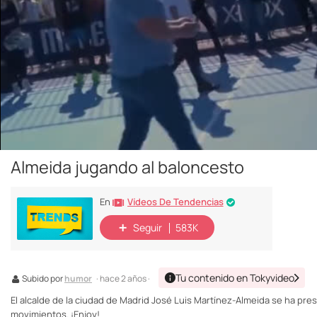
Almeida jugando al baloncesto
Vídeos De Tendencias
En
Seguir
583K
Tu contenido en Tokyvideo
Subido por
humor
· hace 2 años ·
El alcalde de la ciudad de Madrid José Luis Martínez-Almeida se ha pr
movimientos. ¡Enjoy!