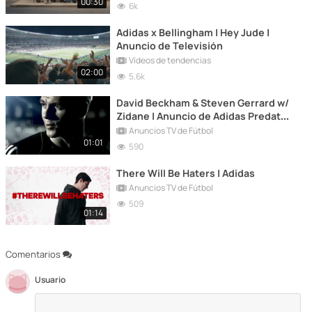
00:30
6k
Adidas x Bellingham | Hey Jude |
Anuncio de Televisión
Vídeos de tendencias
02:00
5,6k
David Beckham & Steven Gerrard w/
Zidane | Anuncio de Adidas Predator
(2010)
Anuncios TV de Fútbol
01:01
590
There Will Be Haters | Adidas
Anuncios TV de Fútbol
509
01:14
Comentarios
Usuario