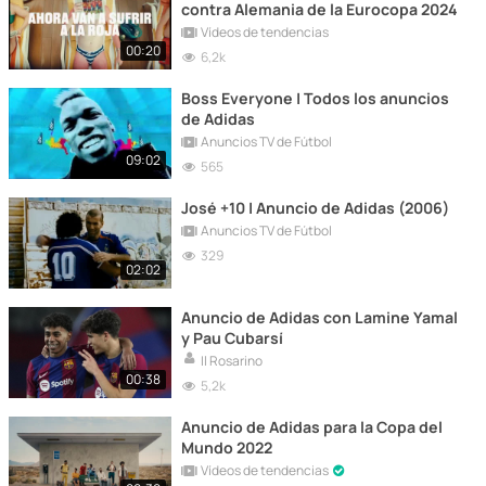
contra Alemania de la Eurocopa 2024
Vídeos de tendencias
00:20
6,2k
Boss Everyone | Todos los anuncios
de Adidas
Anuncios TV de Fútbol
09:02
565
José +10 | Anuncio de Adidas (2006)
Anuncios TV de Fútbol
329
02:02
Anuncio de Adidas con Lamine Yamal
y Pau Cubarsí
Il Rosarino
00:38
5,2k
Anuncio de Adidas para la Copa del
Mundo 2022
Vídeos de tendencias