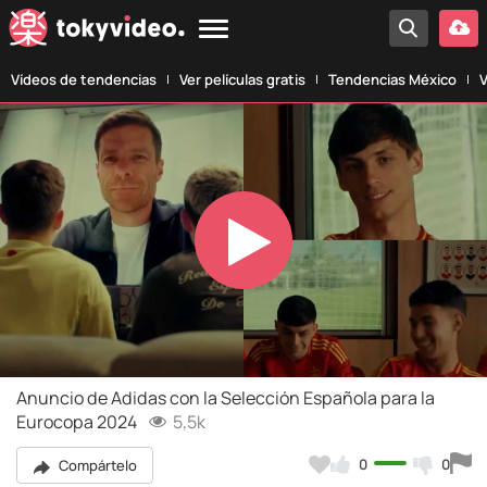
Vídeos de tendencias
Ver películas gratis
Tendencias México
V
Play
Video
Anuncio de Adidas con la Selección Española para la
Eurocopa 2024
5,5k
0
0
Compártelo