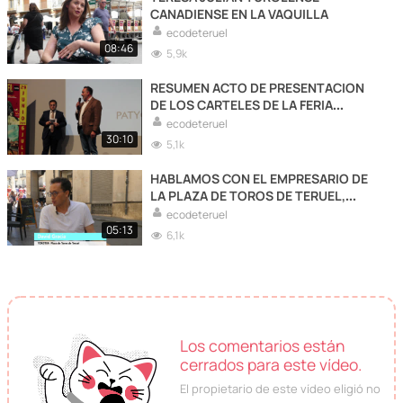
CANADIENSE EN LA VAQUILLA
ecodeteruel
08:46
5,9k
RESUMEN ACTO DE PRESENTACION
DE LOS CARTELES DE LA FERIA
TAURINA DEL ANGEL DE TERUEL 2024
ecodeteruel
30:10
5,1k
HABLAMOS CON EL EMPRESARIO DE
LA PLAZA DE TOROS DE TERUEL,
DAVID GRACIA
ecodeteruel
05:13
6,1k
Los comentarios están
cerrados para este vídeo.
El propietario de este vídeo eligió no