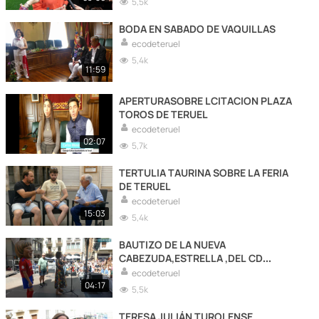
5,5k
BODA EN SABADO DE VAQUILLAS
ecodeteruel
5,4k
11:59
APERTURASOBRE LCITACION PLAZA
TOROS DE TERUEL
ecodeteruel
02:07
5,7k
TERTULIA TAURINA SOBRE LA FERIA
DE TERUEL
ecodeteruel
15:03
5,4k
BAUTIZO DE LA NUEVA
CABEZUDA,ESTRELLA ,DEL CD
TERUEL
ecodeteruel
04:17
5,5k
TERESA JULIÁN TUROLENSE