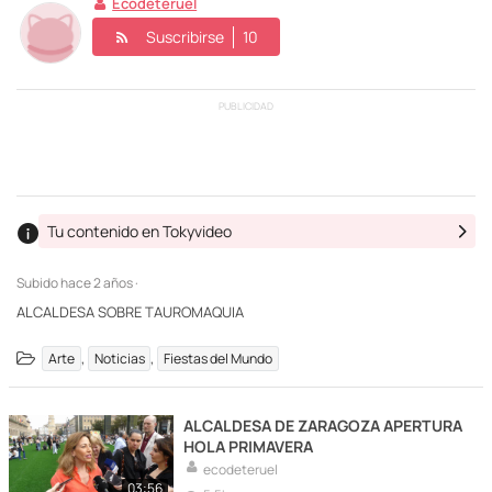
Ecodeteruel
Suscribirse
10
PUBLICIDAD
Tu contenido en Tokyvideo
Subido
hace 2 años ·
ALCALDESA SOBRE TAUROMAQUIA
,
,
Arte
Noticias
Fiestas del Mundo
ALCALDESA DE ZARAGOZA APERTURA
HOLA PRIMAVERA
ecodeteruel
03:56