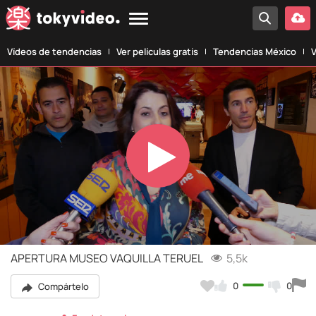
Vídeos de tendencias
Ver películas gratis
Tendencias México
V
Play
Video
APERTURA MUSEO VAQUILLA TERUEL
5,5k
0
0
Compártelo