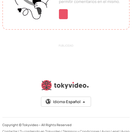
permitir comentarios en el mismo.
PUBLICIDAD
Idioma:
Español
Copyright © Tokyvideo –
All Rights Reserved
Contactar
|
Tu contenido en Tokyvideo
|
Términos y Condiciones
|
Aviso Legal
|
Aviso