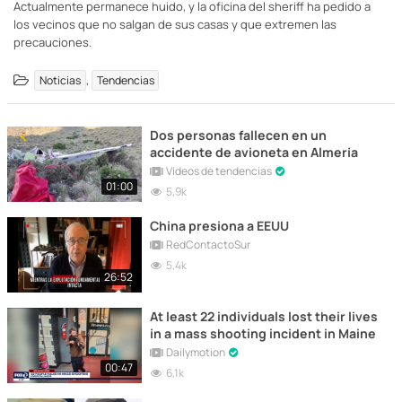
Actualmente permanece huido, y la oficina del sheriff ha pedido a
los vecinos que no salgan de sus casas y que extremen las
precauciones.
,
Noticias
Tendencias
Dos personas fallecen en un
accidente de avioneta en Almería
Vídeos de tendencias
01:00
5,9k
China presiona a EEUU
RedContactoSur
5,4k
26:52
At least 22 individuals lost their lives
in a mass shooting incident in Maine
Dailymotion
00:47
6,1k