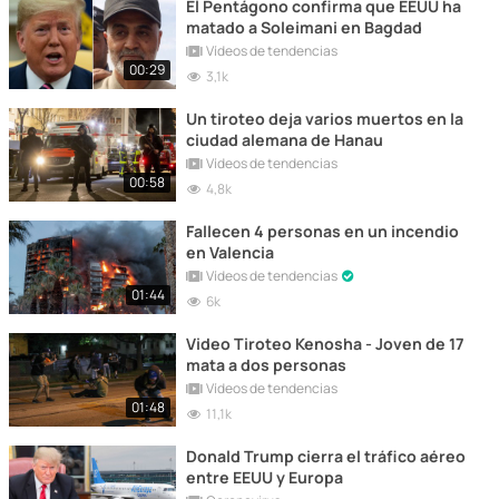
El Pentágono confirma que EEUU ha
matado a Soleimani en Bagdad
Vídeos de tendencias
00:29
3,1k
Un tiroteo deja varios muertos en la
ciudad alemana de Hanau
Vídeos de tendencias
00:58
4,8k
Fallecen 4 personas en un incendio
en Valencia
Vídeos de tendencias
01:44
6k
Video Tiroteo Kenosha - Joven de 17
mata a dos personas
Vídeos de tendencias
01:48
11,1k
Donald Trump cierra el tráfico aéreo
entre EEUU y Europa