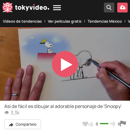
Vídeos de tendencias
Ver películas gratis
Tendencias México
V
Play
Video
Así de fácil es dibujar al adorable personaje de 'Snoopy'
3,3k
0
0
Compártelo