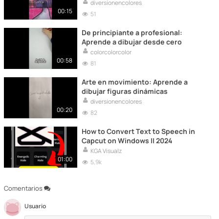
diversionencolores
00:15
51
De principiante a profesional:
Aprende a dibujar desde cero
colorcolorcolor
00:58
81
Arte en movimiento: Aprende a
dibujar figuras dinámicas
diversionencolores
00:20
82
How to Convert Text to Speech in
Capcut on Windows || 2024
KGA Visualz
01:00
5,9k
Comentarios
Usuario