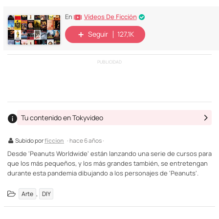
Vídeos De Ficción
En
Seguir
127,1K
PUBLICIDAD
Tu contenido en Tokyvideo
Subido por
ficcion
· hace 6 años ·
Desde 'Peanuts Worldwide' están lanzando una serie de cursos para
que los más pequeños, y los más grandes también, se entretengan
durante esta pandemia dibujando a los personajes de 'Peanuts'.
,
Arte
DIY