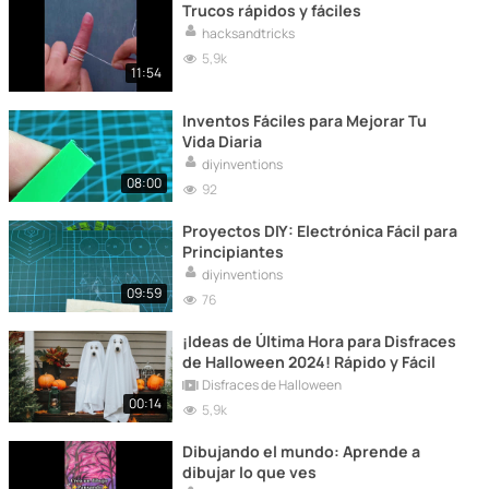
Trucos rápidos y fáciles
hacksandtricks
5,9k
11:54
Inventos Fáciles para Mejorar Tu
Vida Diaria
diyinventions
08:00
92
Proyectos DIY: Electrónica Fácil para
Principiantes
diyinventions
09:59
76
¡Ideas de Última Hora para Disfraces
de Halloween 2024! Rápido y Fácil
Disfraces de Halloween
00:14
5,9k
Dibujando el mundo: Aprende a
dibujar lo que ves