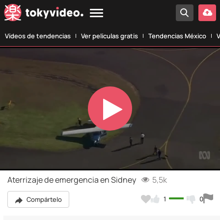
Vídeos de tendencias
Ver películas gratis
Tendencias México
V
Play
Video
Aterrizaje de emergencia en Sidney
5,5k
1
0
Compártelo