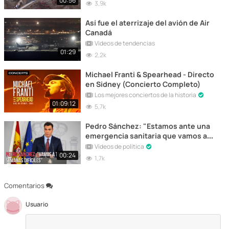
00:56
3,9k
Así fue el aterrizaje del avión de Air
Canadá
Vídeos de tendencias
01:29
2,2k
Michael Franti & Spearhead - Directo
en Sidney (Concierto Completo)
Los mejores conciertos de la historia
01:09:12
5,7k
Pedro Sánchez: "Estamos ante una
emergencia sanitaria que vamos a
superar"
Vídeos de política
00:24
1,7k
Comentarios
Usuario