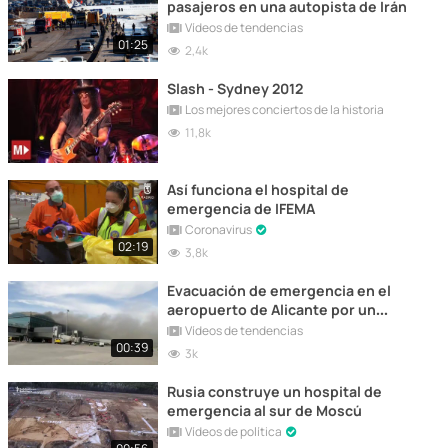
pasajeros en una autopista de Irán
Vídeos de tendencias
01:25
2,4k
Slash - Sydney 2012
Los mejores conciertos de la historia
11,8k
Así funciona el hospital de
emergencia de IFEMA
Coronavirus
02:19
3,8k
Evacuación de emergencia en el
aeropuerto de Alicante por un
incendio
Vídeos de tendencias
00:39
3k
Rusia construye un hospital de
emergencia al sur de Moscú
Vídeos de política