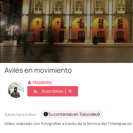
Avilés en movimiento
Mugakeko
Suscribirse
16
Tu contenido en Tokyvideo
Subido
hace 6 años ·
Vídeo realizado con fotografías a través de la técnica del Timelapse en 