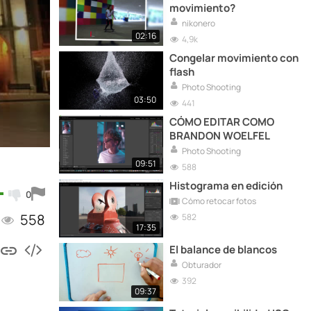
movimiento?
nikonero
02:16
4,9k
Congelar movimiento con
flash
Photo Shooting
03:50
441
CÓMO EDITAR COMO
BRANDON WOELFEL
Photo Shooting
09:51
588
Histograma en edición
0
Cómo retocar fotos
558
582
17:35
El balance de blancos
Obturador
392
09:37