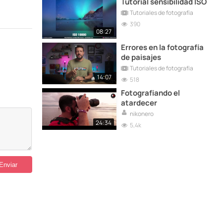
Tutorial sensibilidad ISO
Tutoriales de fotografía
390
08:27
Errores en la fotografía
de paisajes
Tutoriales de fotografía
14:07
518
Fotografiando el
atardecer
nikonero
24:34
5,4k