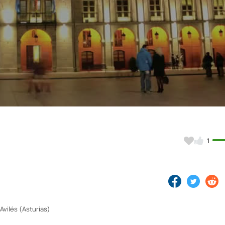
Video
1
Avilés (Asturias)