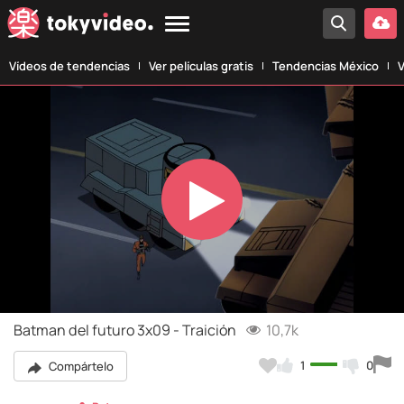
Vídeos de tendencias
Ver películas gratis
Tendencias México
V
Play
Video
Batman del futuro 3x09 - Traición
10,7k
1
0
Compártelo