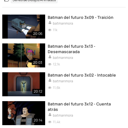
Batman del futuro 3x09 - Traición
batmanmora
11k
20:06
Batman del futuro 3x13 -
Desemascarada
batmanmora
20:03
12,1k
Batman del futuro 3x02 - Intocable
batmanmora
11,6k
20:12
Batman del futuro 3x12 - Cuenta
atrás
batmanmora
20:14
11,4k