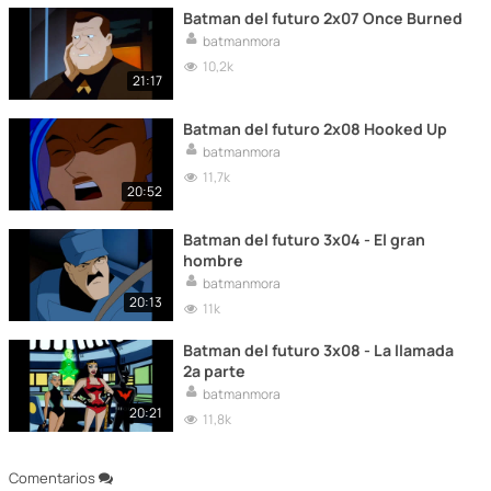
Batman del futuro 2x07 Once Burned
batmanmora
10,2k
21:17
Batman del futuro 2x08 Hooked Up
batmanmora
11,7k
20:52
Batman del futuro 3x04 - El gran
hombre
batmanmora
20:13
11k
Batman del futuro 3x08 - La llamada
2ª parte
batmanmora
20:21
11,8k
Comentarios