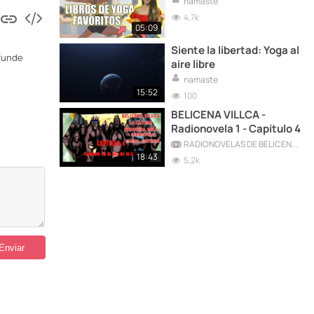
namaste
4,7k
05:09
Siente la libertad: Yoga al
ifunde
aire libre
namaste
15:52
100
BELICENA VILLCA -
Radionovela 1 - Capítulo 4
RADIONOVELAS DE BELICENA VILLCA
18:43
5,2k