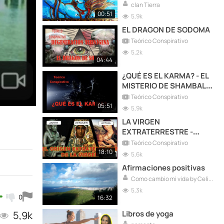
los Himalayas
clan Tierra
00:51
5,9k
EL DRAGON DE SODOMA
Teórico Conspirativo
5,2k
04:44
¿QUÉ ES EL KARMA? - EL
MISTERIO DE SHAMBALLA
RESUELTO
Teórico Conspirativo
05:51
5,9k
LA VIRGEN
EXTRATERRESTRE -
PARTE 2
Teórico Conspirativo
18:10
5,6k
Afirmaciones positivas
Como cambio mi vida by Celia González
5,3k
0
16:32
5,9k
Libros de yoga