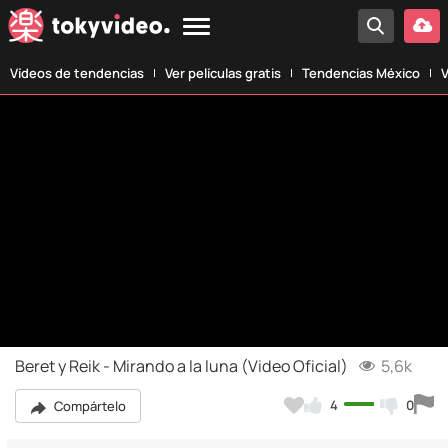
Vídeos de tendencias
Ver películas gratis
Tendencias México
V
Beret y Reik - Mirando a la luna (Video Oficial)
5,6k
4
0
Compártelo