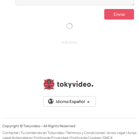
PUBLICIDAD
Idioma:
Español
Copyright © Tokyvideo –
All Rights Reserved
Contactar
|
Tu contenido en Tokyvideo
|
Términos y Condiciones
|
Aviso Legal
|
Aviso
Legal Antipiratería
|
Política de Privacidad
|
Política de Cookies
|
DMCA