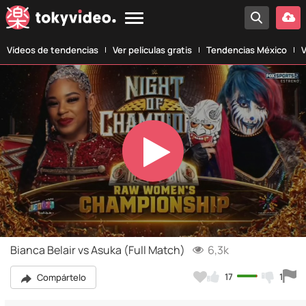
Vídeos de tendencias
Ver películas gratis
Tendencias México
V
Play
Video
Bianca Belair vs Asuka (Full Match)
6,3k
17
1
Compártelo