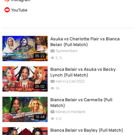
YouTube
Asuka vs Charlotte Flair vs Bianca
Belair (Full Match)
SummerSlam
35:22
6,7k
Bianca Belair vs Asuka vs Becky
Lynch (Full Match)
Hell in a Cell 2022
26:02
6k
Bianca Belair vs Carmella (Full
Match)
Money in the Bank
16:48
6,1k
Bianca Belair vs Bayley (Full Match)