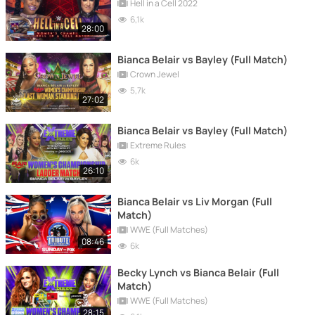
Hell in a Cell 2022
6,1k
28:00
Bianca Belair vs Bayley (Full Match)
Crown Jewel
5,7k
27:02
Bianca Belair vs Bayley (Full Match)
Extreme Rules
6k
26:10
Bianca Belair vs Liv Morgan (Full
Match)
WWE (Full Matches)
08:46
6k
Becky Lynch vs Bianca Belair (Full
Match)
WWE (Full Matches)
28:15