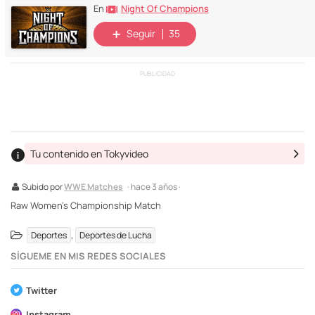
Night Of Champions
En
Seguir
35
PUBLICIDAD
Tu contenido en Tokyvideo
Subido por
WWE Matches
· hace 3 años ·
Raw Women's Championship Match
,
Deportes
Deportes de Lucha
SÍGUEME EN MIS REDES SOCIALES
Twitter
Instagram