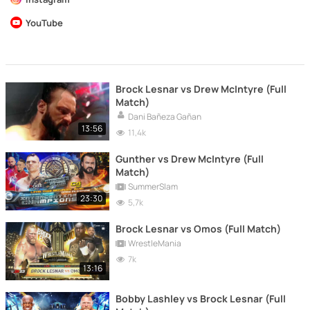
YouTube
Brock Lesnar vs Drew McIntyre (Full
Match)
Dani Bañeza Gañan
13:56
11,4k
Gunther vs Drew McIntyre (Full
Match)
SummerSlam
23:30
5,7k
Brock Lesnar vs Omos (Full Match)
WrestleMania
7k
13:16
Bobby Lashley vs Brock Lesnar (Full