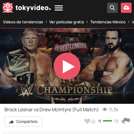
Vídeos de tendencias
Ver películas gratis
Tendencias México
V
Play
Video
Brock Lesnar vs Drew McIntyre (Full Match)
11,3k
11
0
Compártelo