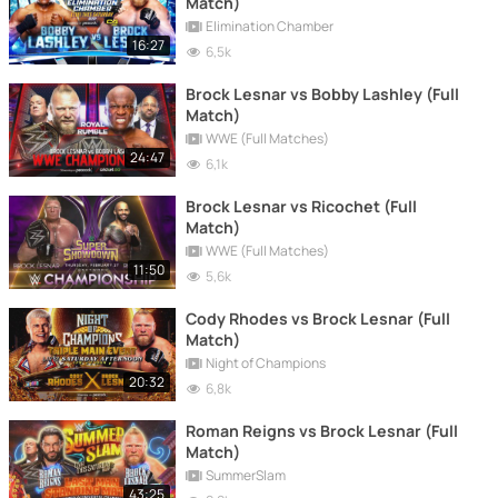
Match)
Elimination Chamber
16:27
6,5k
Brock Lesnar vs Bobby Lashley (Full
Match)
WWE (Full Matches)
24:47
6,1k
Brock Lesnar vs Ricochet (Full
Match)
WWE (Full Matches)
11:50
5,6k
Cody Rhodes vs Brock Lesnar (Full
Match)
Night of Champions
20:32
6,8k
Roman Reigns vs Brock Lesnar (Full
Match)
SummerSlam
43:25