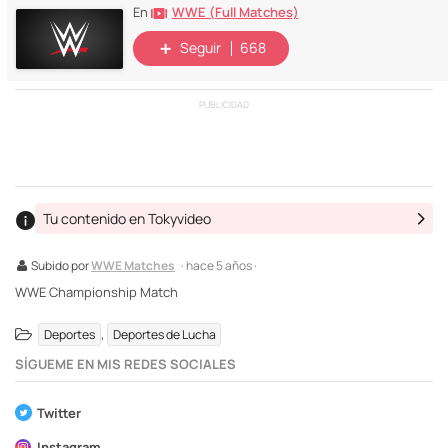
WWE (Full Matches)
En
Seguir
668
PUBLICIDAD
Tu contenido en Tokyvideo
Subido por
WWE Matches
· hace 5 años ·
WWE Championship Match
,
Deportes
Deportes de Lucha
SÍGUEME EN MIS REDES SOCIALES
Twitter
Instagram