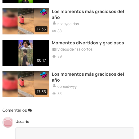
Los momentos más graciosos del
año
risasycaidas
17:35
88
Momentos divertidos y graciosos
Vídeos de risa cortos
89
00:17
Los momentos más graciosos del
año
comedyyyy
17:35
83
Comentarios
Usuario