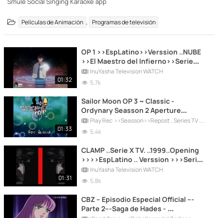
Smule Social Singing Karaoke app
,
Películas de Animación
Programas de televisión
OP 1 >>EspLatino>>Verssion ..NUBE
>>El Maestro del Infierno>>Serie
TV>>HDTV
InuYasha Television WATCH
01:32
5,7k
Sailor Moon OP 3 ~ Classic -
Ordynary Seasson 2 Aperture
..SIRIKK TV 1080p HD.mp4
Play Rec >>Seasson>>Repost ..Series TV ...Programas de TV ...
01:33
5,4k
CLAMP ..Serie X TV. ..1999..Opening
>>>>EspLatino .. Verssion >>>Serie
tv .mkv
InuYasha Television WATCH
01:31
5,8k
CBZ -- Episodio Especial Official ---
Parte 2---Saga de Hades -
HDSTV.mp4