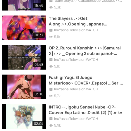
'Saint Seiya>> 'Caballeros del Zodíaco>>SerieTV.OVA..Films..Extras
15:46
5,3k
The Slayers .>>Get
Along.>>.Opening Japones
Official...1080 4K
InuYasha Television WATCH
01:37
5,1k
OP 2..Rurouni Kenshin >>>[Samurai
X]>>> _ Opening 2 sub español-
(1080p) (1).mp4
InuYasha Television WATCH
01:48
5,1k
Fushigi Yugi..El Juego
Misterioso>.COVER>.Espa;ol ...Serie
TV ... ..mp4
InuYasha Television WATCH
03:10
5,7k
INTRO---Jigoku Sensei Nube -OP-
Coover Esp Latino .D edit (2) (1).mkv
InuYasha Television WATCH
02:04
5,9k