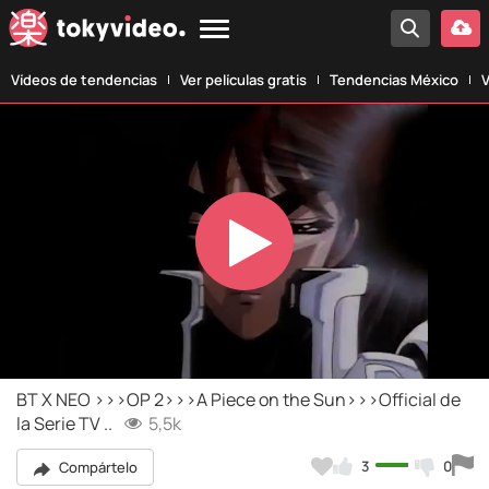
Vídeos de tendencias
Ver películas gratis
Tendencias México
V
Play
Video
BT X NEO >>>OP 2>>>A Piece on the Sun>>>Official de
la Serie TV ..
5,5k
3
0
Compártelo