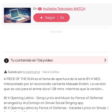
InuYasha Television WATCH
En
Seguir
34
PUBLICIDAD
Tu contenido en Tokyvideo
Subido por
AraketteKid
· hace 2 años ·
A PIECE OF THE SUN es el tema de apertura de la serie B't X NEO,
interpretado por el reconocido cantante Masaaki Endoh. La versión
que se usó para el anime dura 1:28 mins. mientras que la versión…
Bt X Opening Latino - Song Lyrics and Music by Fence of Defense
arranged by AryComojo on Smule Social Singing app
Bt X Opening Latino by Fence of Defense - Karaoke Lyrics on Smule. |